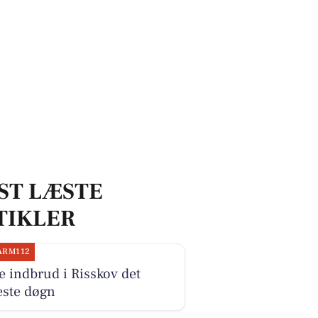
ST LÆSTE
TIKLER
ARM112
e indbrud i Risskov det
este døgn