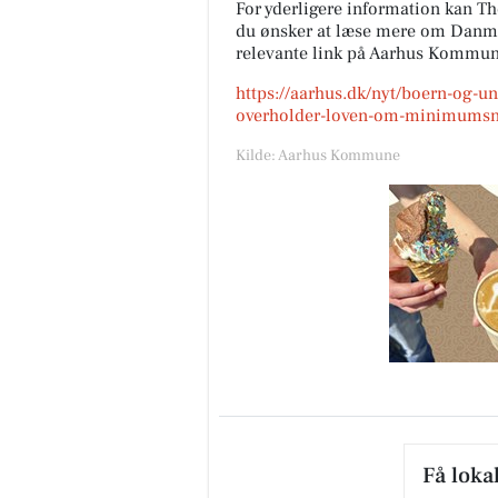
For yderligere information kan T
du ønsker at læse mere om Danmar
relevante link på Aarhus Kommu
https://aarhus.dk/nyt/boern-og
overholder-loven-om-minimumsn
Kilde: Aarhus Kommune
Få loka