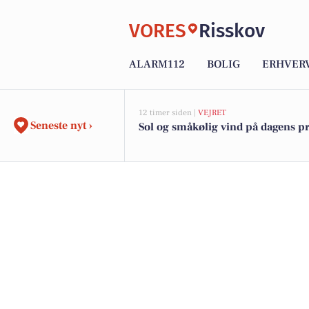
VORES
Risskov
ALARM112
BOLIG
ERHVER
12 timer siden |
VEJRET
Seneste nyt ›
Sol og småkølig vind på dagens 