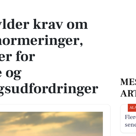
eringer, men står over for økonomiske og rekrutteringsudfordringer
ylder krav om
ormeringer,
er for
 og
ME
gsudfordringer
AR
AL
Fler
sen