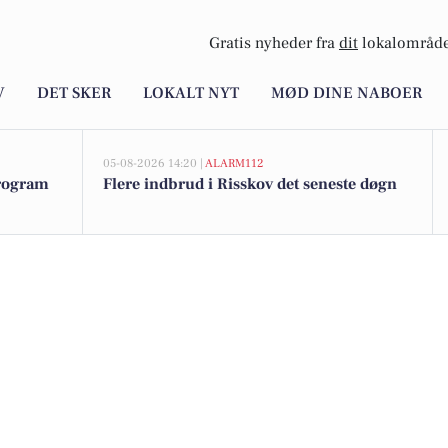
Gratis nyheder fra
dit
lokalområde
V
DET SKER
LOKALT NYT
MØD DINE NABOER
05-08-2026 14:20 |
ALARM112
program
Flere indbrud i Risskov det seneste døgn