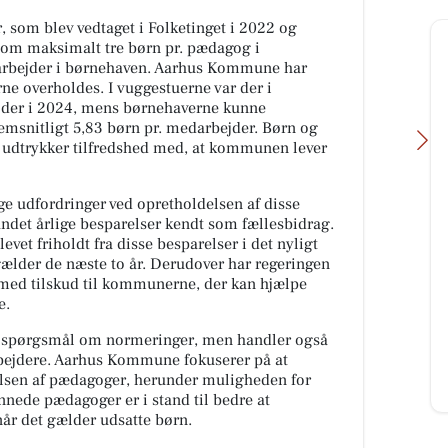
om blev vedtaget i Folketinget i 2022 og
rav om maksimalt tre børn pr. pædagog i
arbejder i børnehaven. Aarhus Kommune har
ne overholdes. I vuggestuerne var der i
jder i 2024, mens børnehaverne kunne
msnitligt 5,83 børn pr. medarbejder. Børn og
dtrykker tilfredshed med, at kommunen lever
e udfordringer ved opretholdelsen af disse
ndet årlige besparelser kendt som fællesbidrag.
vet friholdt fra disse besparelser i det nyligt
JAMA-OST/MANFRED
ælder de næste to år. Derudover har regeringen
SCHEDLER
n med tilskud til kommunerne, der kan hjælpe
🧀😋 JA TAK – WEEKENDPOSE
e.
FYLDT MED 9 LÆKKERIER 😋🧀
Denne uges weekendpose er
 et spørgsmål om normeringer, men handler også
spækket med gode oste, lækkert
ejdere. Aarhus Kommune fokuserer på at
tilbehør og li...
elsen af pædagoger, herunder muligheden for
ede pædagoger er i stand til bedre at
Åbn opslaget
r det gælder udsatte børn.