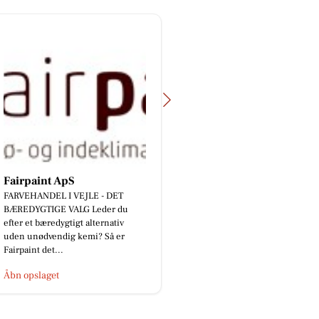
Fairpaint ApS
TT CARS ApS
FARVEHANDEL I VEJLE - DET
BILUDLEJNING Lej en l
BÆREDYGTIGE VALG Leder du
personbil for 3.000 kr
efter et bæredygtigt alternativ
med fri km (ex brændsto
uden unødvendig kemi? Så er
for vedligehold og servi
Fairpaint det...
Åbn opslaget
Åbn opslaget