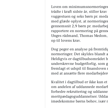
Loven om minimumsnormeringer, s
trådte i kraft sidste år, stiller k
vuggestuen og seks børn pr. med
med glæde oplyst, at normeringer
gennemsnit 2,9 børn pr. medarbe
rapportere en normering på genne
Unges rådmand, Thomas Medom, u
op til lovens krav.
Dog peger en analyse på fremtidig
normeringer. Det skyldes blandt a
Heldigvis er dagtilbudsområdet ble
underskrevne budgetforlig, som g
fremlagt et udspil til finanslove
med at ansætte flere medarbejder
Kvalitet i dagtilbud er ikke kun
om andelen af uddannede medarb
forbedre rekruttering og uddann
meritpædagoguddannelser. Uddann
imødekomme børns behov, især nå