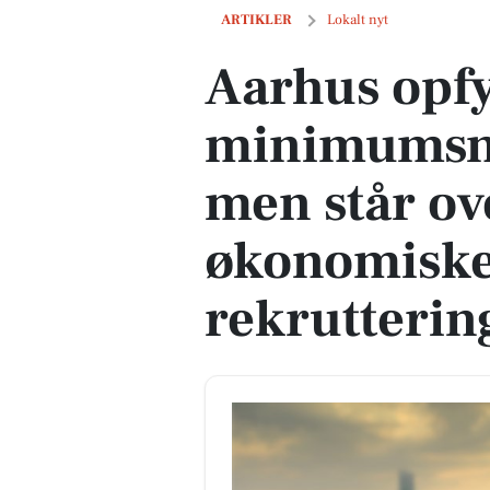
Aarhus opfylder krav om minimumsnorm
ARTIKLER
Lokalt nyt
Aarhus opf
minimumsn
men står ov
økonomiske
rekrutterin