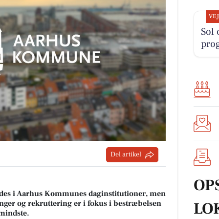
VE
Sol 
pro
Del artikel
OP
es i Aarhus Kommunes daginstitutioner, men
ger og rekruttering er i fokus i bestræbelsen
LO
 mindste.