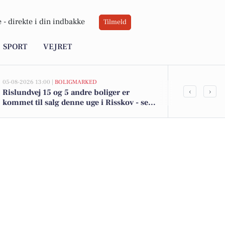
 -
direkte i din indbakke
Tilmeld
SPORT
VEJRET
05-08-2026 13:00 |
BOLIGMARKED
05-08-2026 13:00
‹
›
Rislundvej 15 og 5 andre boliger er
Top 6 over dy
kommet til salg denne uge i Risskov - se
Risskov. Pris
boligerne her.