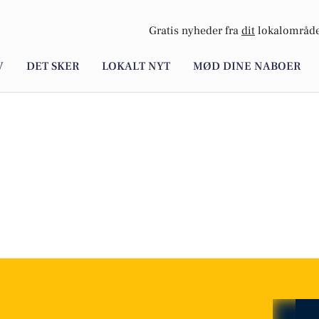
Gratis nyheder fra
dit
lokalområde
V
DET SKER
LOKALT NYT
MØD DINE NABOER