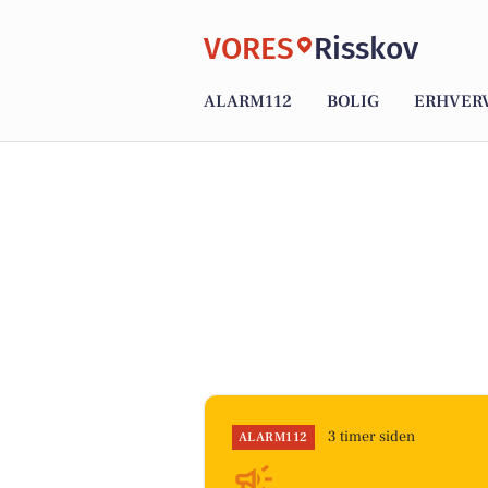
VORES
Risskov
ALARM112
BOLIG
ERHVER
3 timer siden
ALARM112