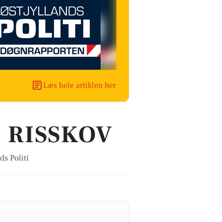
Læs hele artiklen her
I RISSKOV
s Politi