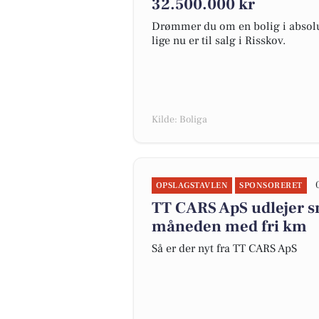
32.500.000 kr
Drømmer du om en bolig i absolut
lige nu er til salg i Risskov.
Kilde: Boliga
OPSLAGSTAVLEN
SPONSORERET
TT CARS ApS udlejer s
måneden med fri km
Så er der nyt fra TT CARS ApS