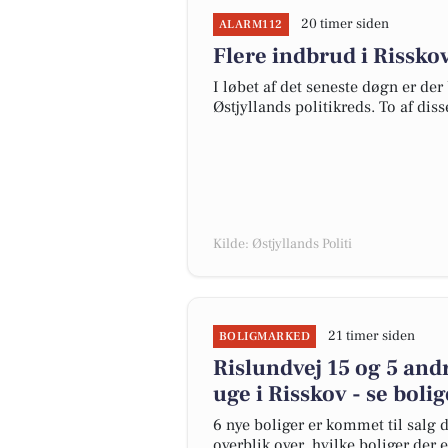
20 timer siden
ALARM112
Flere indbrud i Rissko
I løbet af det seneste døgn er der
Østjyllands politikreds. To af diss
Kilde: Østjyllands Politi
21 timer siden
BOLIGMARKED
Rislundvej 15 og 5 and
uge i Risskov - se boli
6 nye boliger er kommet til salg d
overblik over, hvilke boliger der 