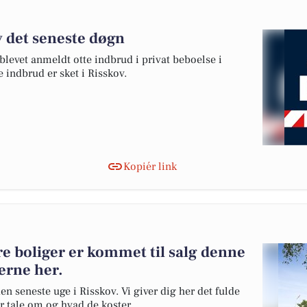
v det seneste døgn
 blevet anmeldt otte indbrud i privat beboelse i
e indbrud er sket i Risskov.
Kopiér link
re boliger er kommet til salg denne
gerne her.
en seneste uge i Risskov. Vi giver dig her det fulde
er tale om og hvad de koster.