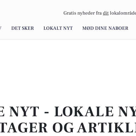
Gratis nyheder fra
dit
lokalområde
V
DET SKER
LOKALT NYT
MØD DINE NABOER
E NYT - LOKALE N
TAGER OG ARTIKL