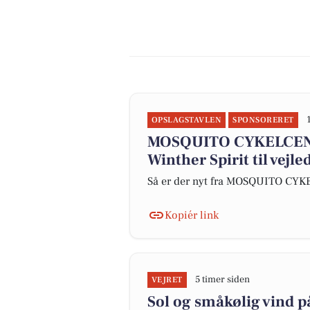
OPSLAGSTAVLEN
SPONSORERET
MOSQUITO CYKELCENT
Winther Spirit til vejl
Så er der nyt fra MOSQUITO CY
Kopiér link
5 timer siden
VEJRET
Sol og småkølig vind 