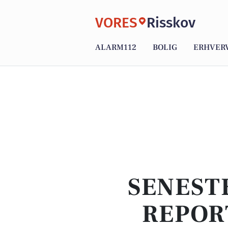
VORES
Risskov
ALARM112
BOLIG
ERHVER
SENEST
REPOR