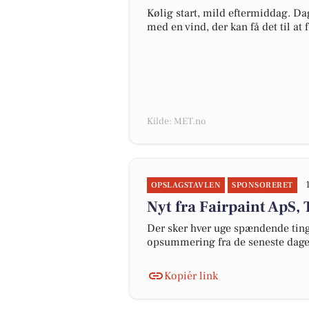
Kølig start, mild eftermiddag. Da
med en vind, der kan få det til at f
Kilde: MET.no
OPSLAGSTAVLEN
SPONSORERET
Nyt fra Fairpaint ApS,
Der sker hver uge spændende ting 
opsummering fra de seneste dag
Kopiér link