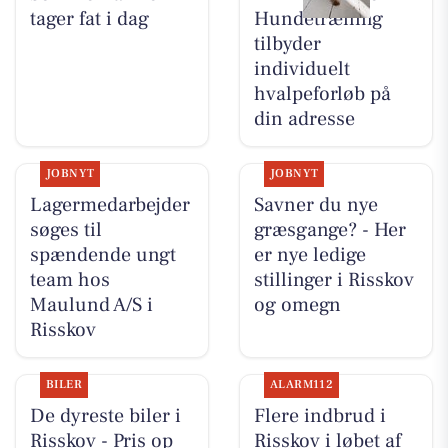
tager fat i dag
Hundetræning
tilbyder
individuelt
hvalpeforløb på
din adresse
JOBNYT
JOBNYT
Lagermedarbejder
Savner du nye
søges til
græsgange? - Her
spændende ungt
er nye ledige
team hos
stillinger i Risskov
Maulund A/S i
og omegn
Risskov
BILER
ALARM112
De dyreste biler i
Flere indbrud i
Risskov - Pris op
Risskov i løbet af