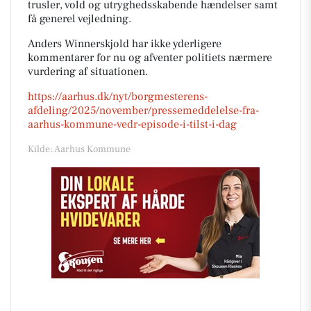
trusler, vold og utryghedsskabende hændelser samt
få generel vejledning.
Anders Winnerskjold har ikke yderligere
kommentarer for nu og afventer politiets nærmere
vurdering af situationen.
https://aarhus.dk/nyt/borgmesterens-
afdeling/2025/november/pressemeddelelse-fra-
aarhus-kommune-vedr-episode-i-tilst-i-dag
Kilde: Aarhus Kommune