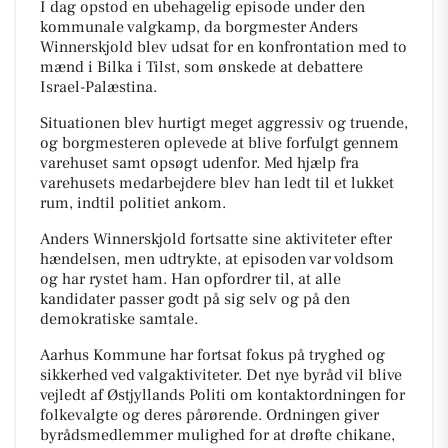
I dag opstod en ubehagelig episode under den
kommunale valgkamp, da borgmester Anders
Winnerskjold blev udsat for en konfrontation med to
mænd i Bilka i Tilst, som ønskede at debattere
Israel-Palæstina.
Situationen blev hurtigt meget aggressiv og truende,
og borgmesteren oplevede at blive forfulgt gennem
varehuset samt opsøgt udenfor. Med hjælp fra
varehusets medarbejdere blev han ledt til et lukket
rum, indtil politiet ankom.
Anders Winnerskjold fortsatte sine aktiviteter efter
hændelsen, men udtrykte, at episoden var voldsom
og har rystet ham. Han opfordrer til, at alle
kandidater passer godt på sig selv og på den
demokratiske samtale.
Aarhus Kommune har fortsat fokus på tryghed og
sikkerhed ved valgaktiviteter. Det nye byråd vil blive
vejledt af Østjyllands Politi om kontaktordningen for
folkevalgte og deres pårørende. Ordningen giver
byrådsmedlemmer mulighed for at drøfte chikane,