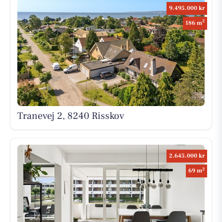
9.495.000 kr
2
186 m
Tranevej 2, 8240 Risskov
2.645.000 kr
2
69 m