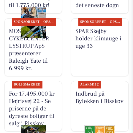
til 1.775.000 kr!
det seneste døgn
SPONSORERET
OPSLAGSTAVLEN
SPONSORERET
OPSLAGSTAVLEN
MOSQUITO
SPAR Skejby
CYKELCENTER
holder klimauge i
LYSTRUP ApS
uge 33
præsenterer
Raleigh Yate til
6.999 kr.
BOLIGMARKED
ALARM112
For 17.495.000 kr
Indbrud på
Højrisvej 22 - Se
Byløkken i Risskov
priserne på de
dyreste boliger til
salg i Risskov