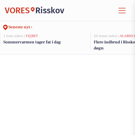
VORES
Risskov
Seneste nyt ›
1 time siden |
VEJRET
20 timer siden |
ALARM1
Sommervarmen tager fat i dag
Flere indbrud i Rissko
døgn