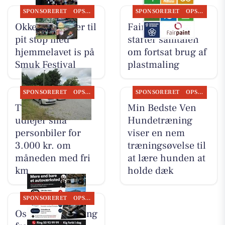
SPONSORERET
OPSLAGSTAVLEN
SPONSORERET
OPSLAGSTAVLEN
Okkels inviterer til
Fairpaint ApS
pit stop med
starter samtalen
hjemmelavet is på
om fortsat brug af
Smuk Festival
plastmaling
SPONSORERET
OPSLAGSTAVLEN
SPONSORERET
OPSLAGSTAVLEN
TT CARS ApS
Min Bedste Ven
udlejer små
Hundetræning
personbiler for
viser en nem
3.000 kr. om
træningsøvelse til
måneden med fri
at lære hunden at
km
holde dæk
SPONSORERET
OPSLAGSTAVLEN
Oscar Biludlejning