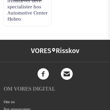
fremhæver flere
specialister hos
Automotive Center
Hobro
VORES
Risskov
OM VORES DIGITAL
Om os
For annoncører