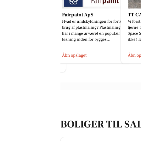
airpaint ApS
TT CARS ApS
Oscar
ad er undskyldningen for fortsat
Vi forstår godt hvorfor du ikke kan
Vi fors
ug af plastmaling? Plastmaling
fjerne blikket fra denne Mitsubishi
fjerne 
r i mange år været en populær
Space Star 😍 Det kan vi heller
Space S
sning inden for bygges...
ikke! Tag et nærmere...
ikke! T
bn opslaget
Åbn opslaget
Åbn op
BOLIGER TIL SAL