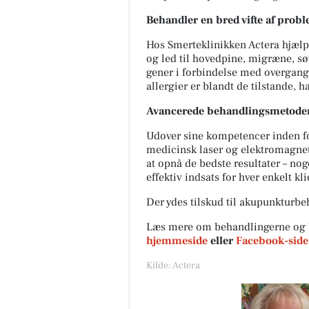
Behandler en bred vifte af prob
Hos Smerteklinikken Actera hjælpe
og led til hovedpine, migræne, s
gener i forbindelse med overgang
JAMA-OST/MANFRED
allergier er blandt de tilstande, h
SCHEDLER
🧀😋 JA TAK – WEEKENDPOSE
Avancerede behandlingsmetode
FYLDT MED 9 LÆKKERIER 😋
Udover sine kompetencer inden for
Denne uges weekendpose er
spækket med gode oste, lække
medicinsk laser og elektromagnet
tilbehør og li...
at opnå de bedste resultater – no
effektiv indsats for hver enkelt kli
Åbn opslaget
Der ydes tilskud til akupunkturbe
Læs mere om behandlingerne og 
hjemmeside
eller
Facebook-side
Kilde: Actera