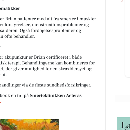
lematikker
r Brian patienter med alt fra smerter i muskler
øvnforstyrrelser, menstruationsproblemer og
salderen. Også fordøjelsesproblemer og
Fairpaint ApS
an ofte behandler.
Hvad er undskyldningen for fortsat
brug af plastmaling? Plastmaling
r
har i mange år været en populær
🧀
løsning inden for bygges...
 akupunktur er Brian certificeret i både
rt
isk terapi. Behandlingerne kan kombineres for
get, der giver mulighed for en skræddersyet og
Åbn opslaget
ent.
handlinger via de fleste sundhedsforsikringer.
book en tid på
Smerteklinikken Acteras
.