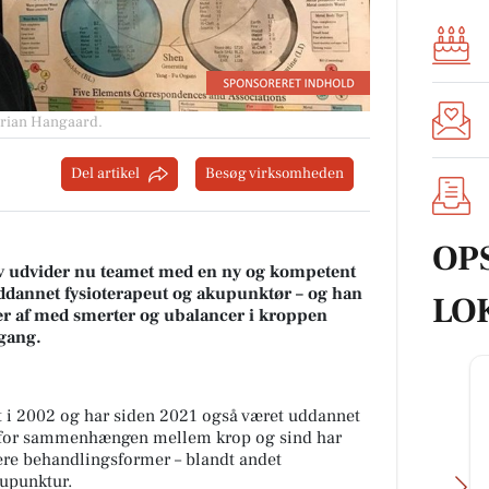
rian Hangaard.
Del artikel
Besøg virksomheden
OP
ov udvider nu teamet med en ny og kompetent
ddannet fysioterapeut og akupunktør – og han
LO
r af med smerter og ubalancer i kroppen
gang.
t i 2002 og har siden 2021 også været uddannet
e for sammenhængen mellem krop og sind har
 flere behandlingsformer – blandt andet
upunktur.