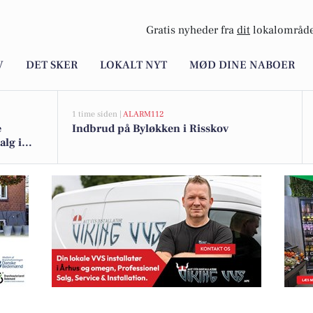
Gratis nyheder fra
dit
lokalområde
V
DET SKER
LOKALT NYT
MØD DINE NABOER
1 time siden |
ALARM112
e
Indbrud på Byløkken i Risskov
alg i
ndring hos smerteklinikken Actera