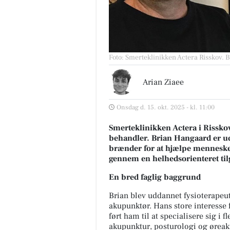
Foto: Smerteklinikken Actera Risskov
.
B
Arian Ziaee
Onsdag d. 15. okt. 2025 - kl. 11:00
Smerteklinikken Actera i Rissk
behandler. Brian Hangaard er u
brænder for at hjælpe menneske
gennem en helhedsorienteret til
En bred faglig baggrund
Brian blev uddannet fysioterapeu
akupunktør. Hans store interess
ført ham til at specialisere sig i
akupunktur, posturologi og øreak