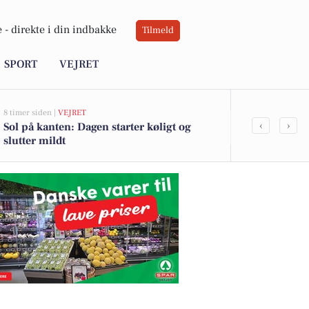
 -
direkte i din indbakke
Tilmeld
SPORT
VEJRET
8 timer siden |
VEJRET
05-08-2026 14:20
‹
›
Sol på kanten: Dagen starter køligt og
Flere indbru
slutter mildt