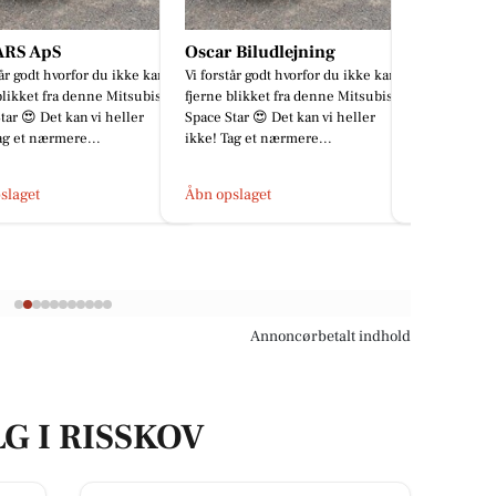
 Biludlejning
SPAR Skejby
Åkrogens 
tår godt hvorfor du ikke kan
👕♻️ REMINDER – TØJBYTTEDAG
Lukket i dag,
blikket fra denne Mitsubishi
♻️👕 Har du tøj i skabet, som
tar 😍 Det kan vi heller
fortjener et nyt hjem? Så husk at
ag et nærmere...
kigge forbi vores tøjbyttedag! ...
slaget
Åbn opslaget
Åbn opslage
Annoncørbetalt indhold
G I RISSKOV