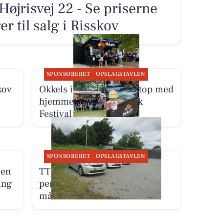
Højrisvej 22 - Se priserne
er til salg i Risskov
SPONSORERET
OPSLAGSTAVLEN
kov
Okkels inviterer til pit stop med
hjemmelavet is på Smuk
Festival
SPONSORERET
OPSLAGSTAVLEN
len
TT CARS ApS udlejer små
ing
personbiler for 3.000 kr. om
måneden med fri km