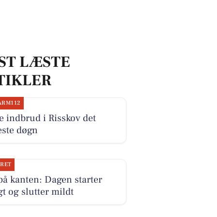
ST LÆSTE
TIKLER
ARM112
e indbrud i Risskov det
este døgn
JRET
på kanten: Dagen starter
gt og slutter mildt