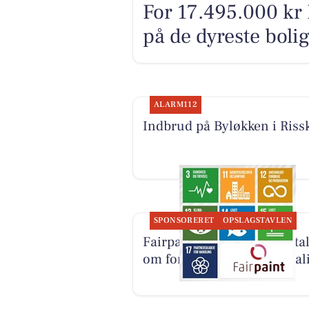
For 17.495.000 kr 
på de dyreste bolig
ALARM112
Indbrud på Byløkken i Riss
SPONSORERET
OPSLAGSTAVLEN
Fairpaint ApS starter samta
om fortsat brug af plastmal