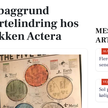
 baggrund
rtelindring hos
ME
kken Actera
AR
AL
Fler
sen
VE
Sol 
køli