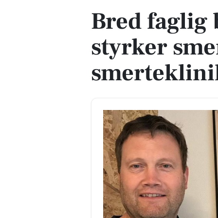
Bred faglig
styrker sme
smerteklini