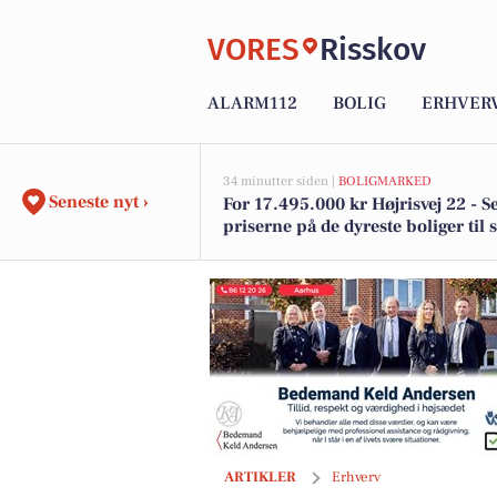
VORES
Risskov
ALARM112
BOLIG
ERHVER
34 minutter siden |
BOLIGMARKED
Seneste nyt ›
For 17.495.000 kr Højrisvej 22 - S
priserne på de dyreste boliger til s
Risskov
Bred faglig baggrund styrker smerteli
ARTIKLER
Erhverv