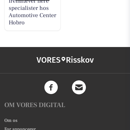
fremhæver flere
specialister hos
Automotive Center
Hobro
VORES
Risskov
OM VORES DIGITAL
Om os
For annoncører