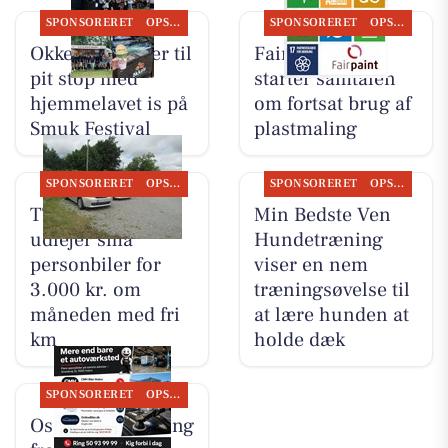
SPONSORERET
OPSLAGSTAVLEN
SPONSORERET
OPSLAGSTAVLEN
Okkels inviterer til
Fairpaint ApS
pit stop med
starter samtalen
hjemmelavet is på
om fortsat brug af
Smuk Festival
plastmaling
SPONSORERET
OPSLAGSTAVLEN
SPONSORERET
OPSLAGSTAVLEN
TT CARS ApS
Min Bedste Ven
udlejer små
Hundetræning
personbiler for
viser en nem
3.000 kr. om
træningsøvelse til
måneden med fri
at lære hunden at
km
holde dæk
SPONSORERET
OPSLAGSTAVLEN
Oscar Biludlejning