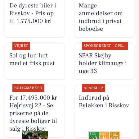
De dyreste biler i
Mange
Risskov - Pris op
anmeldelser om
til 1.775.000 kr!
indbrud i privat
beboelse
VEJRET
SPONSORERET
OPSLAGSTAVLEN
Sol og lun luft
SPAR Skejby
med et frisk pust
holder klimauge i
uge 33
BOLIGMARKED
ALARM112
For 17.495.000 kr
Indbrud på
Højrisvej 22 - Se
Byløkken i Risskov
priserne på de
dyreste boliger til
salg i Risskov