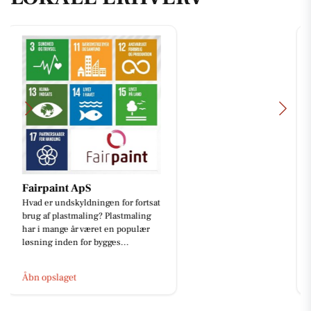
TT CARS ApS
Vi forstår godt hvorfor du ikke kan
fjerne blikket fra denne Mitsubishi
Space Star 😍 Det kan vi heller
ikke! Tag et nærmere...
Åbn opslaget