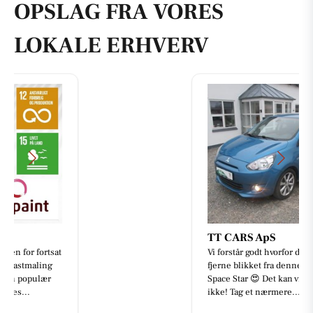
OPSLAG FRA VORES
LOKALE ERHVERV
TT CARS ApS
Vi forstår godt hvorfor du ikke kan
fjerne blikket fra denne Mitsubishi
Space Star 😍 Det kan vi heller
ikke! Tag et nærmere...