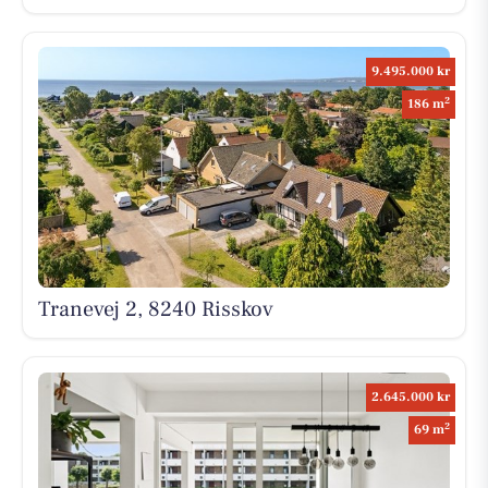
9.495.000 kr
2
186 m
Tranevej 2, 8240 Risskov
2.645.000 kr
2
69 m