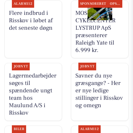
ALARM112
SPONSORERET
OPSLAGSTAVLEN
Flere indbrud i
MOSQUITO
Risskov i løbet af
CYKELCENTER
det seneste døgn
LYSTRUP ApS
præsenterer
Raleigh Yate til
6.999 kr.
JOBNYT
JOBNYT
Lagermedarbejder
Savner du nye
søges til
græsgange? - Her
spændende ungt
er nye ledige
team hos
stillinger i Risskov
Maulund A/S i
og omegn
Risskov
BILER
ALARM112