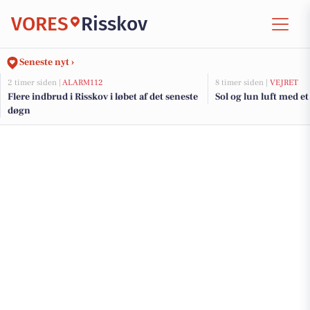
VORES
Risskov
Seneste nyt ›
2 timer siden |
ALARM112
8 timer siden |
VEJRET
Flere indbrud i Risskov i løbet af det seneste
Sol og lun luft med et
døgn