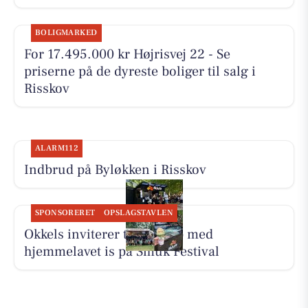
BOLIGMARKED
For 17.495.000 kr Højrisvej 22 - Se
priserne på de dyreste boliger til salg i
Risskov
ALARM112
Indbrud på Byløkken i Risskov
SPONSORERET
OPSLAGSTAVLEN
Okkels inviterer til pit stop med
hjemmelavet is på Smuk Festival