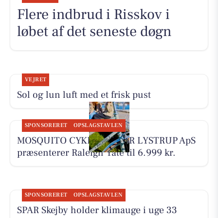
Flere indbrud i Risskov i
løbet af det seneste døgn
VEJRET
Sol og lun luft med et frisk pust
SPONSORERET
OPSLAGSTAVLEN
MOSQUITO CYKELCENTER LYSTRUP ApS
præsenterer Raleigh Yate til 6.999 kr.
SPONSORERET
OPSLAGSTAVLEN
SPAR Skejby holder klimauge i uge 33