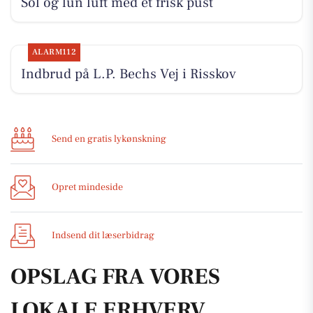
Sol og lun luft med et frisk pust
ALARM112
Indbrud på L.P. Bechs Vej i Risskov
Send en gratis lykønskning
Opret mindeside
Indsend dit læserbidrag
OPSLAG FRA VORES
LOKALE ERHVERV