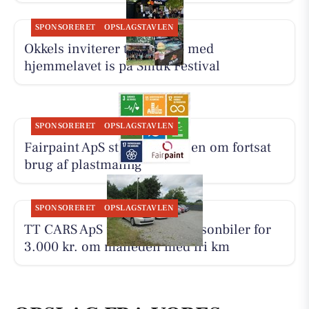
SPONSORERET
OPSLAGSTAVLEN
Okkels inviterer til pit stop med
hjemmelavet is på Smuk Festival
SPONSORERET
OPSLAGSTAVLEN
Fairpaint ApS starter samtalen om fortsat
brug af plastmaling
SPONSORERET
OPSLAGSTAVLEN
TT CARS ApS udlejer små personbiler for
3.000 kr. om måneden med fri km