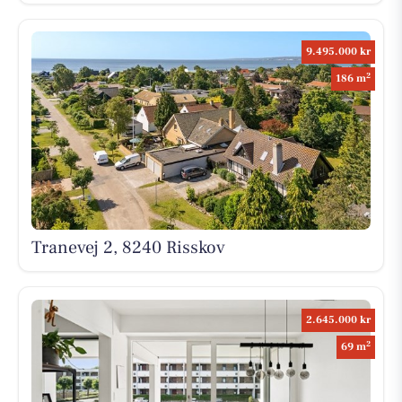
9.495.000 kr
2
186 m
Tranevej 2, 8240 Risskov
2.645.000 kr
2
69 m