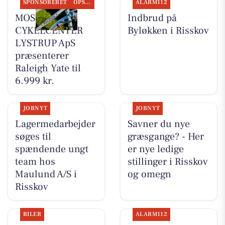
SPONSORERET
OPSLAGSTAVLEN
ALARM112
MOSQUITO
Indbrud på
CYKELCENTER
Byløkken i Risskov
LYSTRUP ApS
præsenterer
Raleigh Yate til
6.999 kr.
JOBNYT
JOBNYT
Lagermedarbejder
Savner du nye
søges til
græsgange? - Her
spændende ungt
er nye ledige
team hos
stillinger i Risskov
Maulund A/S i
og omegn
Risskov
BILER
ALARM112