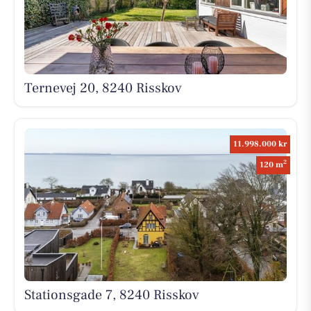
Ternevej 20, 8240 Risskov
11.998.000 kr
2
120 m
Stationsgade 7, 8240 Risskov