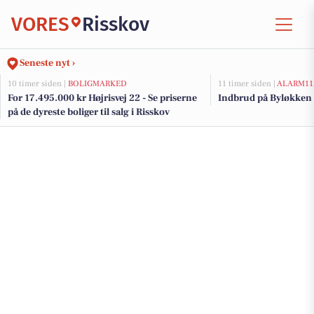
VORES
Risskov
Seneste nyt ›
10 timer siden |
BOLIGMARKED
11 timer siden |
ALARM11
For 17.495.000 kr Højrisvej 22 - Se priserne
Indbrud på Byløkken 
på de dyreste boliger til salg i Risskov