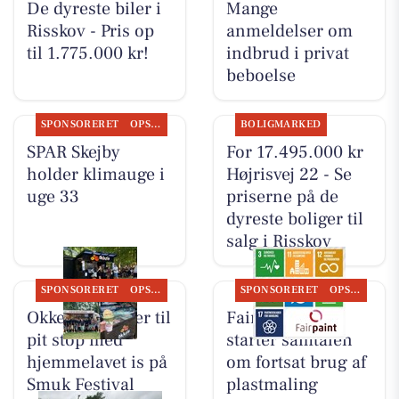
De dyreste biler i
Mange
Risskov - Pris op
anmeldelser om
til 1.775.000 kr!
indbrud i privat
beboelse
SPONSORERET
OPSLAGSTAVLEN
BOLIGMARKED
SPAR Skejby
For 17.495.000 kr
holder klimauge i
Højrisvej 22 - Se
uge 33
priserne på de
dyreste boliger til
salg i Risskov
SPONSORERET
OPSLAGSTAVLEN
SPONSORERET
OPSLAGSTAVLEN
Okkels inviterer til
Fairpaint ApS
pit stop med
starter samtalen
hjemmelavet is på
om fortsat brug af
Smuk Festival
plastmaling