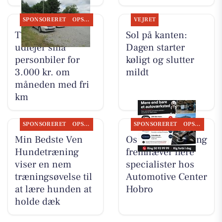
SPONSORERET
OPSLAGSTAVLEN
VEJRET
TT CARS ApS
Sol på kanten:
udlejer små
Dagen starter
personbiler for
køligt og slutter
3.000 kr. om
mildt
måneden med fri
km
SPONSORERET
OPSLAGSTAVLEN
SPONSORERET
OPSLAGSTAVLEN
Min Bedste Ven
Oscar Biludlejning
Hundetræning
fremhæver flere
viser en nem
specialister hos
træningsøvelse til
Automotive Center
at lære hunden at
Hobro
holde dæk