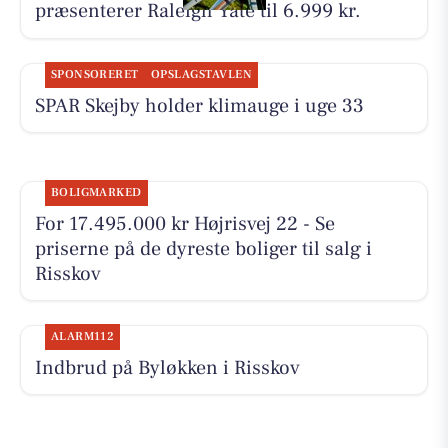
præsenterer Raleigh Yate til 6.999 kr.
SPONSORERET
OPSLAGSTAVLEN
SPAR Skejby holder klimauge i uge 33
BOLIGMARKED
For 17.495.000 kr Højrisvej 22 - Se
priserne på de dyreste boliger til salg i
Risskov
ALARM112
Indbrud på Byløkken i Risskov