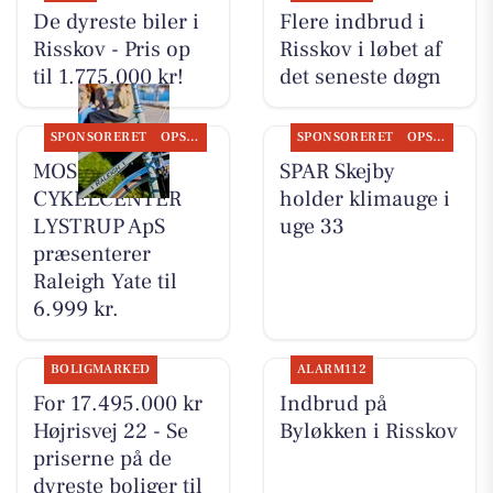
De dyreste biler i
Flere indbrud i
Risskov - Pris op
Risskov i løbet af
til 1.775.000 kr!
det seneste døgn
SPONSORERET
OPSLAGSTAVLEN
SPONSORERET
OPSLAGSTAVLEN
MOSQUITO
SPAR Skejby
CYKELCENTER
holder klimauge i
LYSTRUP ApS
uge 33
præsenterer
Raleigh Yate til
6.999 kr.
BOLIGMARKED
ALARM112
For 17.495.000 kr
Indbrud på
Højrisvej 22 - Se
Byløkken i Risskov
priserne på de
dyreste boliger til