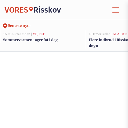
VORES
Risskov
Seneste nyt ›
16 minutter siden |
VEJRET
18 timer siden |
ALARM11
Sommervarmen tager fat i dag
Flere indbrud i Rissko
døgn