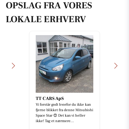
OPSLAG FRA VORES
LOKALE ERHVERV
TT CARS ApS
Vi forstår godt hvorfor du ikke kan
fjerne blikket fra denne Mitsubishi
Space Star 😍 Det kan vi heller
ikke! Tag et nærmere...