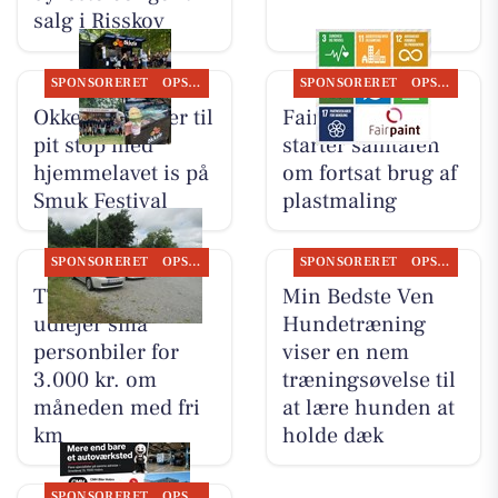
salg i Risskov
SPONSORERET
OPSLAGSTAVLEN
SPONSORERET
OPSLAGSTAVLEN
Okkels inviterer til
Fairpaint ApS
pit stop med
starter samtalen
hjemmelavet is på
om fortsat brug af
Smuk Festival
plastmaling
SPONSORERET
OPSLAGSTAVLEN
SPONSORERET
OPSLAGSTAVLEN
TT CARS ApS
Min Bedste Ven
udlejer små
Hundetræning
personbiler for
viser en nem
3.000 kr. om
træningsøvelse til
måneden med fri
at lære hunden at
km
holde dæk
SPONSORERET
OPSLAGSTAVLEN