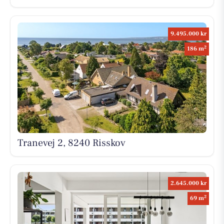
9.495.000 kr
2
186 m
Tranevej 2, 8240 Risskov
2.645.000 kr
2
69 m