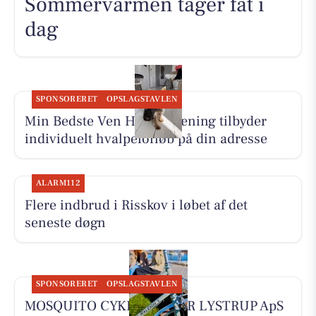
Sommervarmen tager fat i
dag
SPONSORERET
OPSLAGSTAVLEN
Min Bedste Ven Hundetræning tilbyder
individuelt hvalpeforløb på din adresse
ALARM112
Flere indbrud i Risskov i løbet af det
seneste døgn
SPONSORERET
OPSLAGSTAVLEN
MOSQUITO CYKELCENTER LYSTRUP ApS