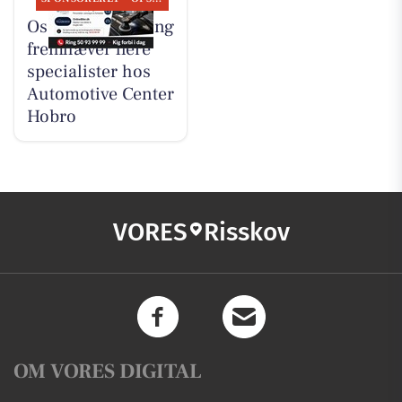
Oscar Biludlejning
fremhæver flere
specialister hos
Automotive Center
Hobro
VORES
Risskov
OM VORES DIGITAL