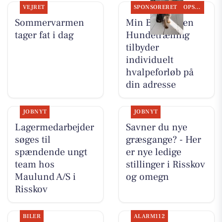
VEJRET
SPONSORERET
OPSLAGSTAVLEN
Sommervarmen
Min Bedste Ven
tager fat i dag
Hundetræning
tilbyder
individuelt
hvalpeforløb på
din adresse
JOBNYT
JOBNYT
Lagermedarbejder
Savner du nye
søges til
græsgange? - Her
spændende ungt
er nye ledige
team hos
stillinger i Risskov
Maulund A/S i
og omegn
Risskov
BILER
ALARM112