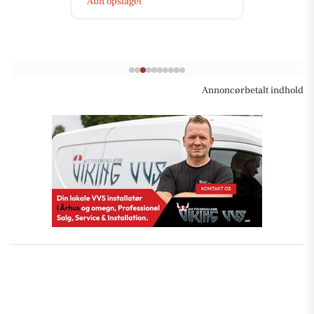
Åbn opslaget
Annoncørbetalt indhold