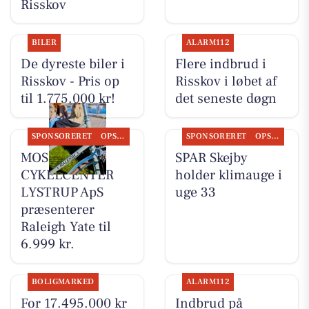
Risskov
BILER
ALARM112
De dyreste biler i
Flere indbrud i
Risskov - Pris op
Risskov i løbet af
til 1.775.000 kr!
det seneste døgn
SPONSORERET
OPSLAGSTAVLEN
SPONSORERET
OPSLAGSTAVLEN
MOSQUITO
SPAR Skejby
CYKELCENTER
holder klimauge i
LYSTRUP ApS
uge 33
præsenterer
Raleigh Yate til
6.999 kr.
BOLIGMARKED
ALARM112
For 17.495.000 kr
Indbrud på