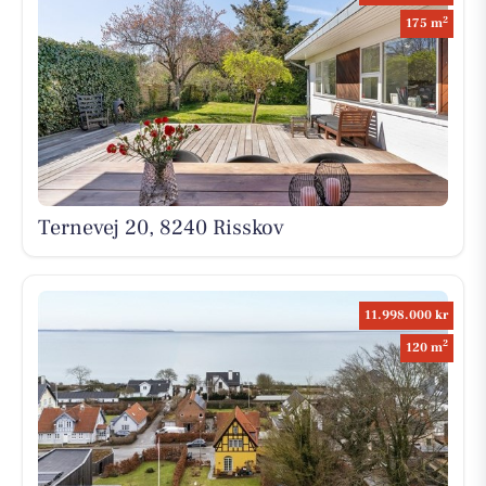
2
175 m
Ternevej 20, 8240 Risskov
11.998.000 kr
2
120 m