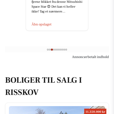
fjerne blikket fra denne Mitsubishi
Space Star 😍 Det kan vi heller
ikke! Tag et nærmere...
Åbn opslaget
Annoncørbetalt indhold
BOLIGER TIL SALG I
RISSKOV
11.350.000 kr