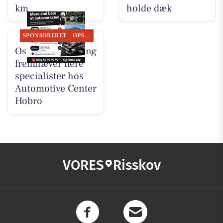
km
holde dæk
SPONSORERET
OPSLAGSTAVLEN
Oscar Biludlejning
fremhæver flere
specialister hos
Automotive Center
Hobro
VORES
Risskov