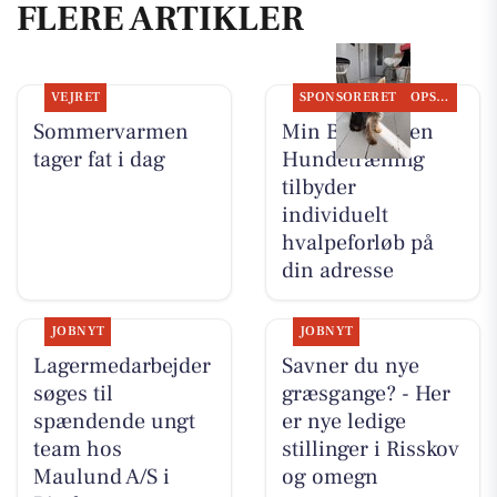
FLERE ARTIKLER
VEJRET
SPONSORERET
OPSLAGSTAVLEN
Sommervarmen
Min Bedste Ven
tager fat i dag
Hundetræning
tilbyder
individuelt
hvalpeforløb på
din adresse
JOBNYT
JOBNYT
Lagermedarbejder
Savner du nye
søges til
græsgange? - Her
spændende ungt
er nye ledige
team hos
stillinger i Risskov
Maulund A/S i
og omegn