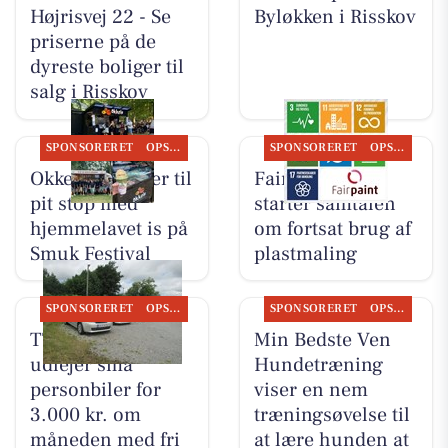
Højrisvej 22 - Se
Byløkken i Risskov
priserne på de
dyreste boliger til
salg i Risskov
SPONSORERET
OPSLAGSTAVLEN
SPONSORERET
OPSLAGSTAVLEN
Okkels inviterer til
Fairpaint ApS
pit stop med
starter samtalen
hjemmelavet is på
om fortsat brug af
Smuk Festival
plastmaling
SPONSORERET
OPSLAGSTAVLEN
SPONSORERET
OPSLAGSTAVLEN
TT CARS ApS
Min Bedste Ven
udlejer små
Hundetræning
personbiler for
viser en nem
3.000 kr. om
træningsøvelse til
måneden med fri
at lære hunden at