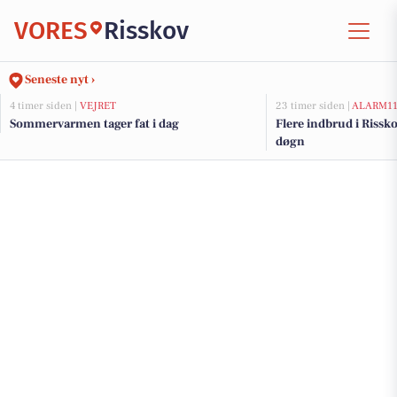
VORES
Risskov
Seneste nyt ›
4 timer siden |
VEJRET
23 timer siden |
ALARM1
Sommervarmen tager fat i dag
Flere indbrud i Rissko
døgn