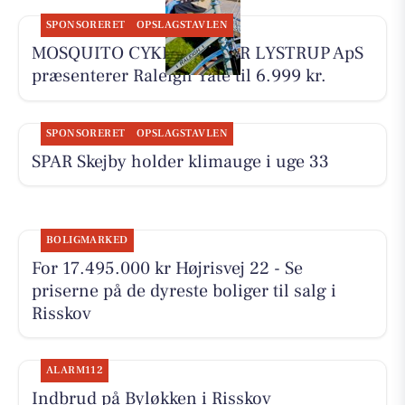
SPONSORERET
OPSLAGSTAVLEN
MOSQUITO CYKELCENTER LYSTRUP ApS
præsenterer Raleigh Yate til 6.999 kr.
SPONSORERET
OPSLAGSTAVLEN
SPAR Skejby holder klimauge i uge 33
BOLIGMARKED
For 17.495.000 kr Højrisvej 22 - Se
priserne på de dyreste boliger til salg i
Risskov
ALARM112
Indbrud på Byløkken i Risskov