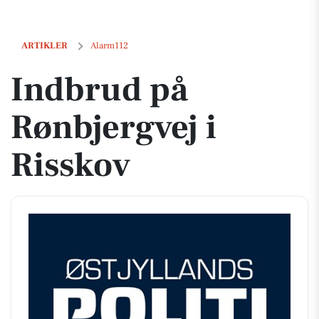
Indbrud på Rønbjergvej i Risskov
ARTIKLER
Alarm112
Indbrud på
Rønbjergvej i
Risskov