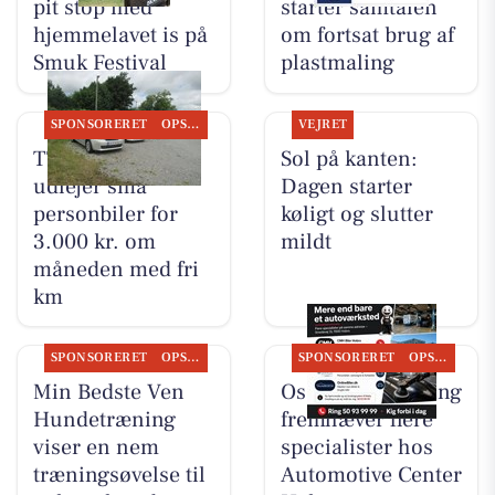
pit stop med
starter samtalen
hjemmelavet is på
om fortsat brug af
Smuk Festival
plastmaling
SPONSORERET
OPSLAGSTAVLEN
VEJRET
TT CARS ApS
Sol på kanten:
udlejer små
Dagen starter
personbiler for
køligt og slutter
3.000 kr. om
mildt
måneden med fri
km
SPONSORERET
OPSLAGSTAVLEN
SPONSORERET
OPSLAGSTAVLEN
Min Bedste Ven
Oscar Biludlejning
Hundetræning
fremhæver flere
viser en nem
specialister hos
træningsøvelse til
Automotive Center