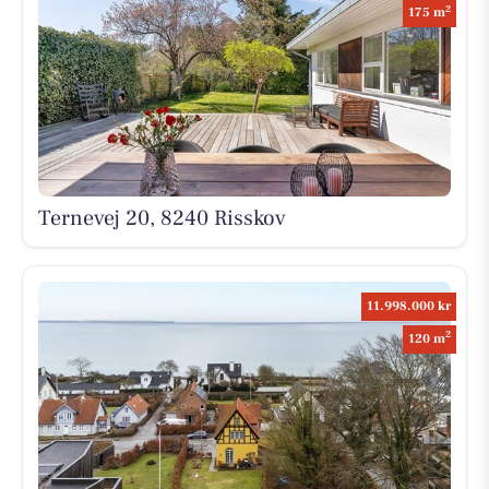
2
175 m
Ternevej 20, 8240 Risskov
11.998.000 kr
2
120 m