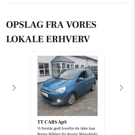
OPSLAG FRA VORES
LOKALE ERHVERV
TT CARS ApS
Vi forstår godt hvorfor du ikke kan
fjerne blikket fra denne Mitsubishi