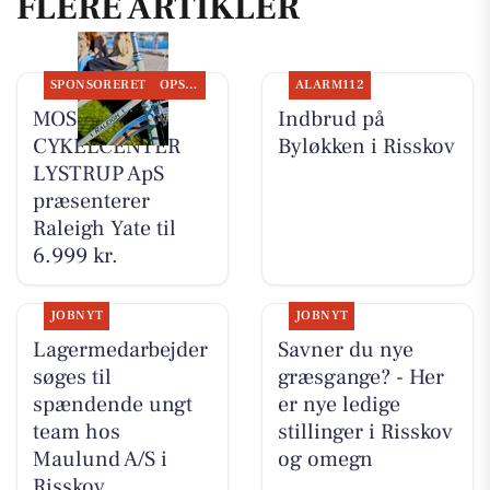
FLERE ARTIKLER
SPONSORERET
OPSLAGSTAVLEN
ALARM112
MOSQUITO
Indbrud på
CYKELCENTER
Byløkken i Risskov
LYSTRUP ApS
præsenterer
Raleigh Yate til
6.999 kr.
JOBNYT
JOBNYT
Lagermedarbejder
Savner du nye
søges til
græsgange? - Her
spændende ungt
er nye ledige
team hos
stillinger i Risskov
Maulund A/S i
og omegn
Risskov