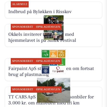
ALARM112
Indbrud på Byløkken i Risskov
SPONSORERET
OPSLAGSTAVLEN
Okkels inviterer til pit stop med
hjemmelavet is på Smuk Festival
SPONSORERET
OPSLAGSTAVLEN
Fairpaint ApS starter samtalen om fortsat
brug af plastmaling
SPONSORERET
OPSLAGSTAVLEN
TT CARS ApS udlejer små personbiler for
3.000 kr. om måneden med fri km