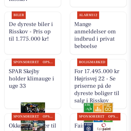
BILER
ALARM112
De dyreste biler i
Mange
Risskov - Pris op
anmeldelser om
til 1.775.000 kr!
indbrud i privat
beboelse
SPONSORERET
OPSLAGSTAVLEN
BOLIGMARKED
SPAR Skejby
For 17.495.000 kr
holder klimauge i
Højrisvej 22 - Se
uge 33
priserne på de
dyreste boliger til
salg i Risskov
SPONSORERET
OPSLAGSTAVLEN
SPONSORERET
OPSLAGSTAVLEN
Okkels inviterer til
Fairpaint ApS