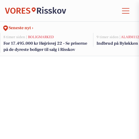
VORES
Risskov
Seneste nyt ›
8 timer siden |
BOLIGMARKED
9 timer siden |
ALARM11
For 17.495.000 kr Højrisvej 22 - Se priserne
Indbrud på Byløkken 
på de dyreste boliger til salg i Risskov