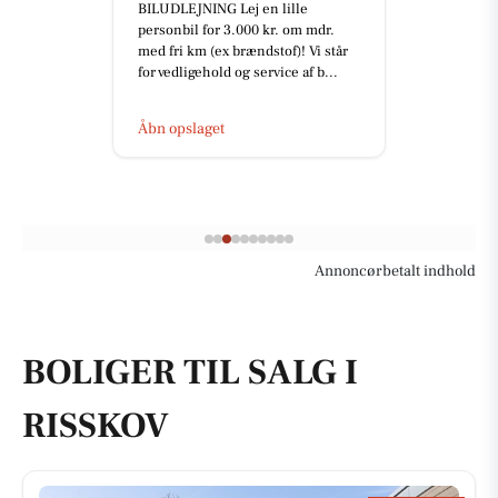
BILUDLEJNING Lej en lille
personbil for 3.000 kr. om mdr.
med fri km (ex brændstof)! Vi står
for vedligehold og service af b...
Åbn opslaget
Annoncørbetalt indhold
BOLIGER TIL SALG I
RISSKOV