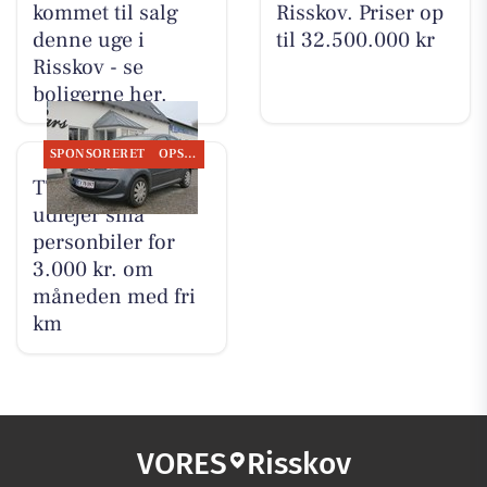
kommet til salg
Risskov. Priser op
denne uge i
til 32.500.000 kr
Risskov - se
boligerne her.
SPONSORERET
OPSLAGSTAVLEN
TT CARS ApS
udlejer små
personbiler for
3.000 kr. om
måneden med fri
km
VORES
Risskov