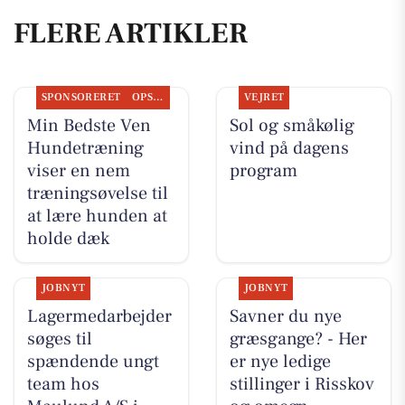
FLERE ARTIKLER
SPONSORERET
OPSLAGSTAVLEN
VEJRET
Min Bedste Ven
Sol og småkølig
Hundetræning
vind på dagens
viser en nem
program
træningsøvelse til
at lære hunden at
holde dæk
JOBNYT
JOBNYT
Lagermedarbejder
Savner du nye
søges til
græsgange? - Her
spændende ungt
er nye ledige
team hos
stillinger i Risskov