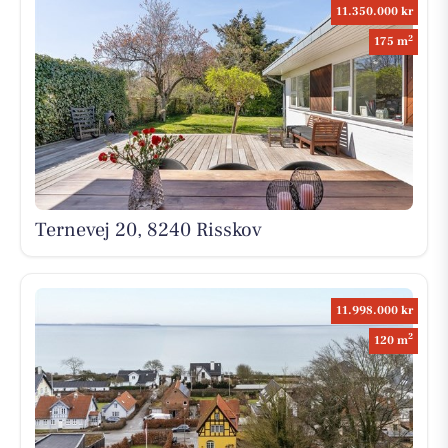
11.350.000 kr
2
175 m
Ternevej 20, 8240 Risskov
11.998.000 kr
2
120 m