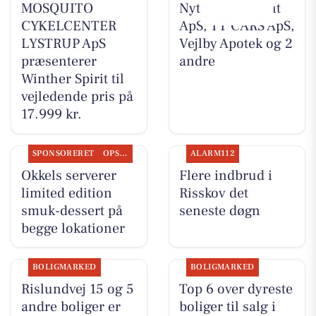
MOSQUITO
Nyt fra Fairpaint
CYKELCENTER
ApS, TT CARS ApS,
LYSTRUP ApS
Vejlby Apotek og 2
præsenterer
andre
Winther Spirit til
vejledende pris på
17.999 kr.
SPONSORERET
OPSLAGSTAVLEN
ALARM112
Okkels serverer
Flere indbrud i
limited edition
Risskov det
smuk-dessert på
seneste døgn
begge lokationer
BOLIGMARKED
BOLIGMARKED
Rislundvej 15 og 5
Top 6 over dyreste
andre boliger er
boliger til salg i