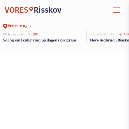
VORES
Risskov
Seneste nyt ›
20 timer siden |
VEJRET
05-08-2026 14:20 |
ALAR
Sol og småkølig vind på dagens program
Flere indbrud i Rissk