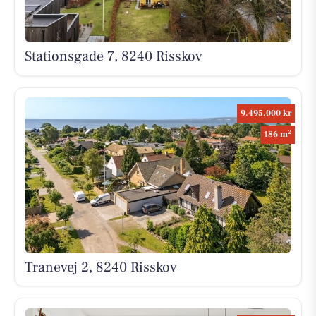
Stationsgade 7, 8240 Risskov
9.495.000 kr
2
186 m
Tranevej 2, 8240 Risskov