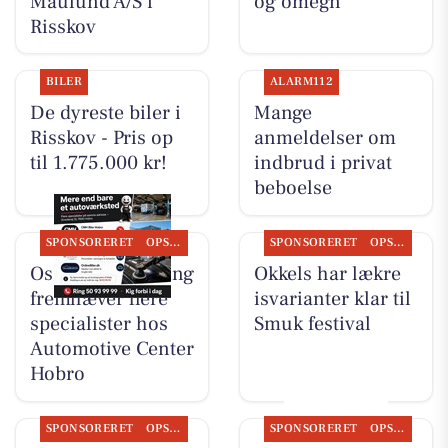
Maulund A/S i
og omegn
Risskov
BILER
ALARM112
De dyreste biler i
Mange
Risskov - Pris op
anmeldelser om
til 1.775.000 kr!
indbrud i privat
beboelse
SPONSORERET
OPSLAGSTAVLEN
SPONSORERET
OPSLAGSTAVLEN
Oscar Biludlejning
Okkels har lækre
fremhæver flere
isvarianter klar til
specialister hos
Smuk festival
Automotive Center
Hobro
SPONSORERET
OPSLAGSTAVLEN
SPONSORERET
OPSLAGSTAVLEN