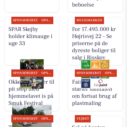
beboelse
SPONSORERET
OPSLAGSTAVLEN
BOLIGMARKED
SPAR Skejby
For 17.495.000 kr
holder klimauge i
Højrisvej 22 - Se
uge 33
priserne på de
dyreste boliger til
salg i Risskov
SPONSORERET
OPSLAGSTAVLEN
SPONSORERET
OPSLAGSTAVLEN
Okkels inviterer til
Fairpaint ApS
pit stop med
starter samtalen
hjemmelavet is på
om fortsat brug af
Smuk Festival
plastmaling
SPONSORERET
OPSLAGSTAVLEN
VEJRET