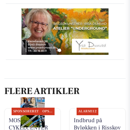
FLERE ARTIKLER
SPONSORERET
OPSLAGSTAVLEN
ALARM112
MOSQUITO
Indbrud på
CYKELCENTER
Byløkken i Risskov