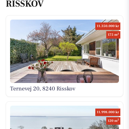
RISSKOV
11.350.000 kr
2
175 m
Ternevej 20, 8240 Risskov
11.998.000 kr
2
120 m