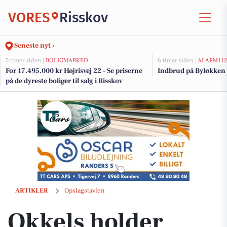
VORES
Risskov
Seneste nyt ›
5 timer siden |
BOLIGMARKED
6 timer siden |
ALARM11
For 17.495.000 kr Højrisvej 22 - Se priserne
Indbrud på Byløkken 
på de dyreste boliger til salg i Risskov
Okkels holder åbent på Kristi Himmelfart fra 12-22
ARTIKLER
Opslagstavlen
Okkels holder