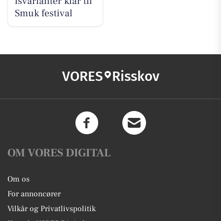
isvarianter klar til
Smuk festival
VORES
Risskov
OM VORES DIGITAL
Om os
For annoncører
Vilkår og Privatlivspolitik