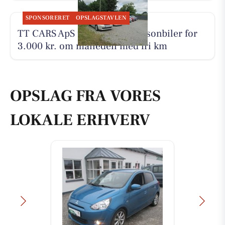
SPONSORERET
OPSLAGSTAVLEN
TT CARS ApS udlejer små personbiler for
3.000 kr. om måneden med fri km
OPSLAG FRA VORES
LOKALE ERHVERV