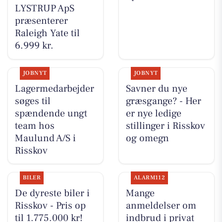
LYSTRUP ApS
præsenterer
Raleigh Yate til
6.999 kr.
JOBNYT
JOBNYT
Lagermedarbejder
Savner du nye
søges til
græsgange? - Her
spændende ungt
er nye ledige
team hos
stillinger i Risskov
Maulund A/S i
og omegn
Risskov
BILER
ALARM112
De dyreste biler i
Mange
Risskov - Pris op
anmeldelser om
til 1.775.000 kr!
indbrud i privat