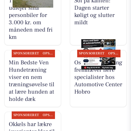
TT CARS ApS
Sol på kanten:
udlejer små
Dagen starter
personbiler for
køligt og slutter
3.000 kr. om
mildt
måneden med fri
km
SPONSORERET
OPSLAGSTAVLEN
SPONSORERET
OPSLAGSTAVLEN
Min Bedste Ven
Oscar Biludlejning
Hundetræning
fremhæver flere
viser en nem
specialister hos
træningsøvelse til
Automotive Center
at lære hunden at
Hobro
holde dæk
SPONSORERET
OPSLAGSTAVLEN
Okkels har lækre