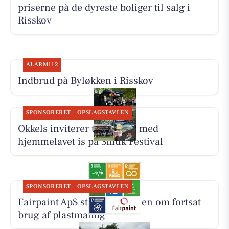
priserne på de dyreste boliger til salg i
Risskov
ALARM112
Indbrud på Byløkken i Risskov
SPONSORERET
OPSLAGSTAVLEN
Okkels inviterer til pit stop med
hjemmelavet is på Smuk Festival
SPONSORERET
OPSLAGSTAVLEN
Fairpaint ApS starter samtalen om fortsat
brug af plastmaling