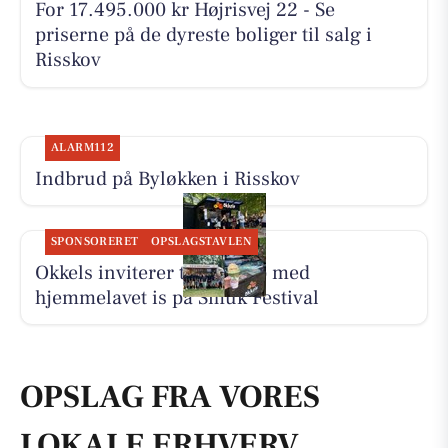
For 17.495.000 kr Højrisvej 22 - Se
priserne på de dyreste boliger til salg i
Risskov
ALARM112
Indbrud på Byløkken i Risskov
SPONSORERET
OPSLAGSTAVLEN
Okkels inviterer til pit stop med
hjemmelavet is på Smuk Festival
OPSLAG FRA VORES
LOKALE ERHVERV