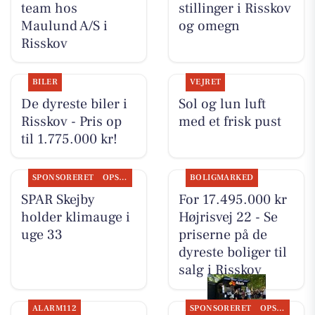
team hos
stillinger i Risskov
Maulund A/S i
og omegn
Risskov
BILER
VEJRET
De dyreste biler i
Sol og lun luft
Risskov - Pris op
med et frisk pust
til 1.775.000 kr!
SPONSORERET
OPSLAGSTAVLEN
BOLIGMARKED
SPAR Skejby
For 17.495.000 kr
holder klimauge i
Højrisvej 22 - Se
uge 33
priserne på de
dyreste boliger til
salg i Risskov
ALARM112
SPONSORERET
OPSLAGSTAVLEN