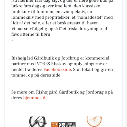
Nu nærmer fars dag sig, og der er flere gode bud på
lækre fars dags-gaver imellem: den klassiske
foldekniv til lommen, en svampekniv, en
lommekniv med proptrækker, et "nomadesæt" med
lidt af det hele, eller et beskæresæt til haven
Vi har selvfølgelig også fået friske forsyninger af
favoritterne til børn
-
-
Rishøjgård Gårdbutik og Jordbrug er kommerciel
partner med VORES Risskov og oplysningerne er
hentet fra deres
Facebookside
. Støt lokalt og giv en
tommel op på deres side.
Se mere om Rishøjgård Gårdbutik og Jordbrug s på
deres
hjemmeside
.