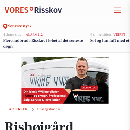
VORES
Risskov
Seneste nyt ›
4 timer siden |
ALARM112
9 timer siden |
VEJRET
Flere indbrud i Risskov i løbet af det seneste
Sol og lun luft med et
døgn
Rishøjgård Gårdbutik og Jordbrug har fået nye Opinel-knive hjem
ARTIKLER
Opslagstavlen
Rishøjgård