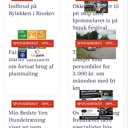
Indbrud på
Okkels inviterer til
Byløkken i Risskov
pit stop med
hjemmelavet is på
Smuk Festival
SPONSORERET
OPSLAGSTAVLEN
SPONSORERET
OPSLAGSTAVLEN
Fairpaint ApS
TT CARS ApS
starter samtalen
udlejer små
om fortsat brug af
personbiler for
plastmaling
3.000 kr. om
måneden med fri
km
SPONSORERET
OPSLAGSTAVLEN
SPONSORERET
OPSLAGSTAVLEN
Min Bedste Ven
Oscar Biludlejning
Hundetræning
fremhæver flere
viser en nem
specialister hos