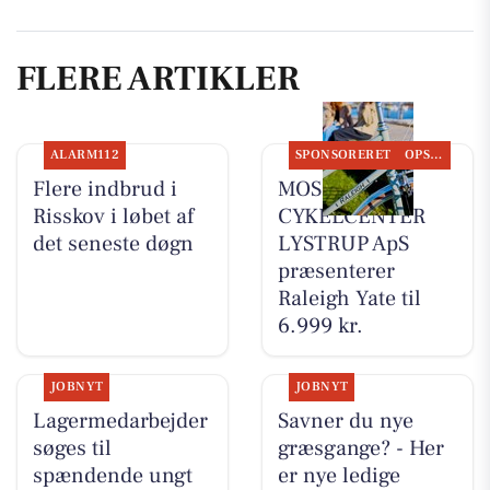
FLERE ARTIKLER
ALARM112
SPONSORERET
OPSLAGSTAVLEN
Flere indbrud i
MOSQUITO
Risskov i løbet af
CYKELCENTER
det seneste døgn
LYSTRUP ApS
præsenterer
Raleigh Yate til
6.999 kr.
JOBNYT
JOBNYT
Lagermedarbejder
Savner du nye
søges til
græsgange? - Her
spændende ungt
er nye ledige