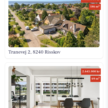
2
186 m
Tranevej 2, 8240 Risskov
2.645.000 kr
2
69 m