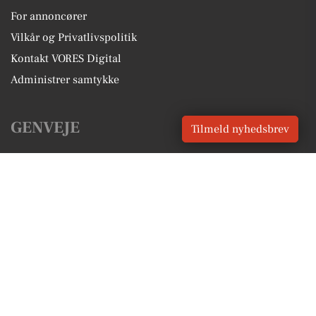
For annoncører
Vilkår og Privatlivspolitik
Kontakt VORES Digital
Administrer samtykke
GENVEJE
Tilmeld nyhedsbrev
Seneste nyt fra Risskov
Vores lokale erhverv
Kalenderen for Risskov
Fakta om Risskov
Erhvervsartikler
Aarhus Kommune
Få en gratis salgsvurdering
Sponsoreret indhold