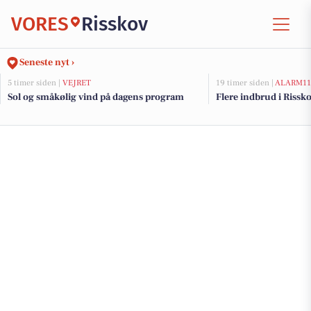
VORES
Risskov
Seneste nyt ›
5 timer siden |
VEJRET
19 timer siden |
ALARM11
Sol og småkølig vind på dagens program
Flere indbrud i Rissk