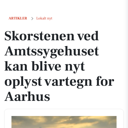
Skorstenen ved Amtssygehuset kan blive nyt oplyst vartegn for Aarhu
ARTIKLER
Lokalt nyt
Skorstenen ved
Amtssygehuset
kan blive nyt
oplyst vartegn for
Aarhus