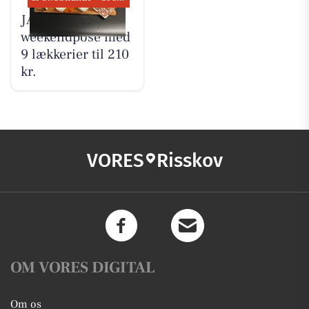
JAMA tilbyder
weekendpose med
9 lækkerier til 210
kr.
VORES
Risskov
OM VORES DIGITAL
Om os