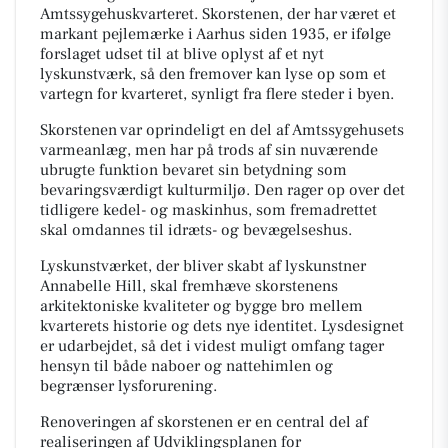
Amtssygehuskvarteret. Skorstenen, der har været et
markant pejlemærke i Aarhus siden 1935, er ifølge
forslaget udset til at blive oplyst af et nyt
lyskunstværk, så den fremover kan lyse op som et
vartegn for kvarteret, synligt fra flere steder i byen.
Skorstenen var oprindeligt en del af Amtssygehusets
varmeanlæg, men har på trods af sin nuværende
ubrugte funktion bevaret sin betydning som
bevaringsværdigt kulturmiljø. Den rager op over det
tidligere kedel- og maskinhus, som fremadrettet
skal omdannes til idræts- og bevægelseshus.
Lyskunstværket, der bliver skabt af lyskunstner
Annabelle Hill, skal fremhæve skorstenens
arkitektoniske kvaliteter og bygge bro mellem
kvarterets historie og dets nye identitet. Lysdesignet
er udarbejdet, så det i videst muligt omfang tager
hensyn til både naboer og nattehimlen og
begrænser lysforurening.
Renoveringen af skorstenen er en central del af
realiseringen af Udviklingsplanen for