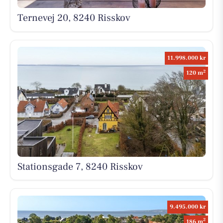
Ternevej 20, 8240 Risskov
11.998.000 kr
2
120 m
Stationsgade 7, 8240 Risskov
9.495.000 kr
2
186 m