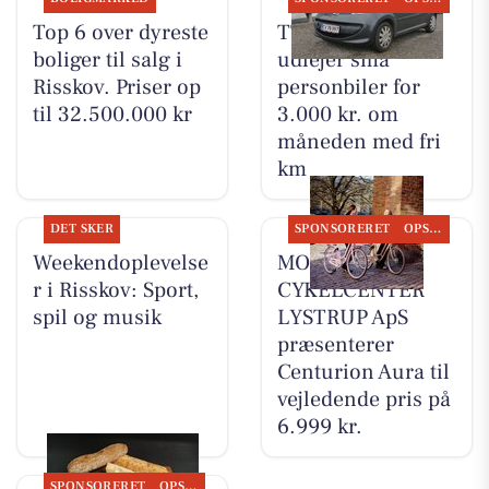
Top 6 over dyreste
TT CARS ApS
boliger til salg i
udlejer små
Risskov. Priser op
personbiler for
til 32.500.000 kr
3.000 kr. om
måneden med fri
km
DET SKER
SPONSORERET
OPSLAGSTAVLEN
Weekendoplevelse
MOSQUITO
r i Risskov: Sport,
CYKELCENTER
spil og musik
LYSTRUP ApS
præsenterer
Centurion Aura til
vejledende pris på
6.999 kr.
SPONSORERET
OPSLAGSTAVLEN