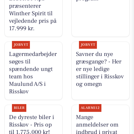
præsenterer
Winther Spirit til
vejledende pris på
17.999 kr.
JOBNYT
JOBNYT
Lagermedarbejder
Savner du nye
søges til
græsgange? - Her
spændende ungt
er nye ledige
team hos
stillinger i Risskov
Maulund A/S i
og omegn
Risskov
BILER
ALARM112
De dyreste biler i
Mange
Risskov - Pris op
anmeldelser om
til 1.775.000 kr!
indbrud i privat