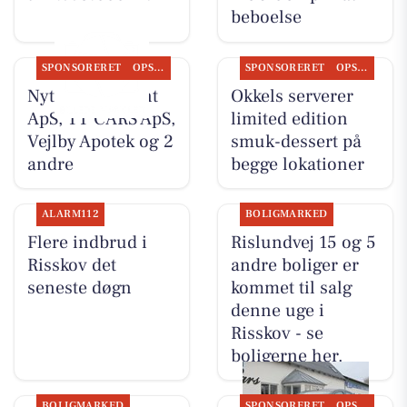
beboelse
SPONSORERET
OPSLAGSTAVLEN
SPONSORERET
OPSLAGSTAVLEN
Nyt fra Fairpaint
Okkels serverer
ApS, TT CARS ApS,
limited edition
Vejlby Apotek og 2
smuk-dessert på
andre
begge lokationer
ALARM112
BOLIGMARKED
Flere indbrud i
Rislundvej 15 og 5
Risskov det
andre boliger er
seneste døgn
kommet til salg
denne uge i
Risskov - se
boligerne her.
BOLIGMARKED
SPONSORERET
OPSLAGSTAVLEN