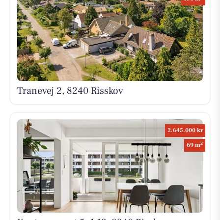
Tranevej 2, 8240 Risskov
2.645.000 kr
2
69 m