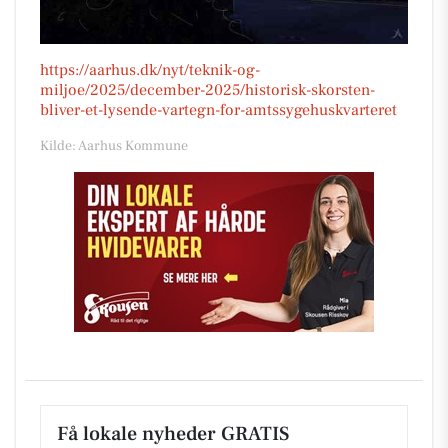
https://aarhus.dk/nyt/teknik-og-
miljoe/2025/december-2025/historisk-skorsten-
bliver-et-lysende-vartegn-for-amtssygehuskvarteret
Kilde: Aarhus Kommune
Få lokale nyheder GRATIS