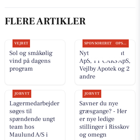
FLERE ARTIKLER
VEJRET
SPONSORERET
OPSLAGSTAVLEN
Sol og småkølig
Nyt fra Fairpaint
vind på dagens
ApS, TT CARS ApS,
program
Vejlby Apotek og 2
andre
JOBNYT
JOBNYT
Lagermedarbejder
Savner du nye
søges til
græsgange? - Her
spændende ungt
er nye ledige
team hos
stillinger i Risskov
Maulund A/S i
og omegn