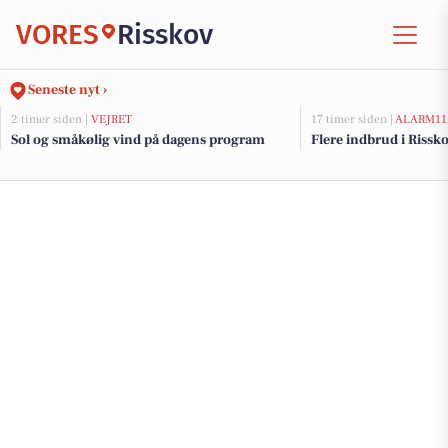
VORES
Risskov
Seneste nyt ›
2 timer siden |
VEJRET
17 timer siden |
ALARM11
Sol og småkølig vind på dagens program
Flere indbrud i Rissk