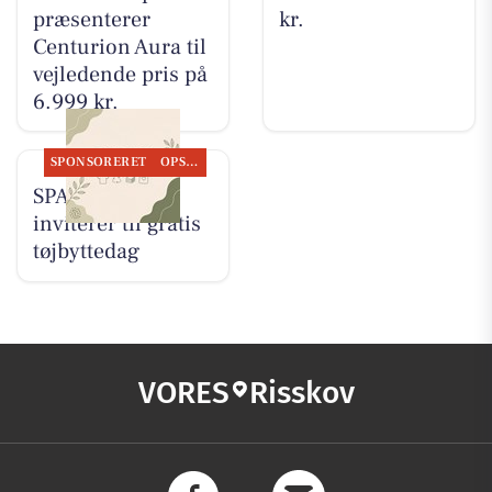
præsenterer
kr.
Centurion Aura til
vejledende pris på
6.999 kr.
SPONSORERET
OPSLAGSTAVLEN
SPAR Skejby
inviterer til gratis
tøjbyttedag
VORES
Risskov