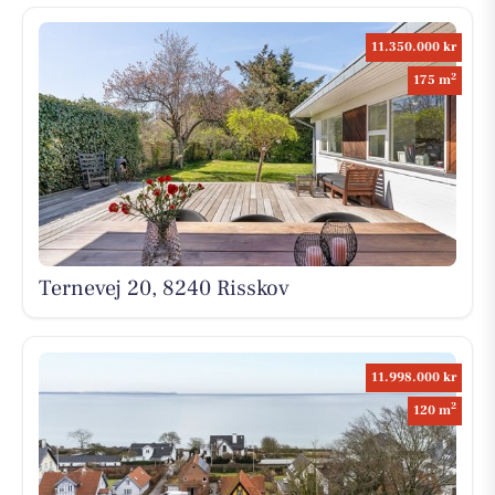
11.350.000 kr
2
175 m
Ternevej 20, 8240 Risskov
11.998.000 kr
2
120 m