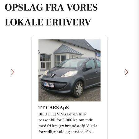
OPSLAG FRA VORES
LOKALE ERHVERV
TT CARS ApS
BILUDLEJNING Lej en lille
personbil for 3.000 kr. om mdr.
med fri km (ex brændstof)! Vi står
for vedligehold og service af b...