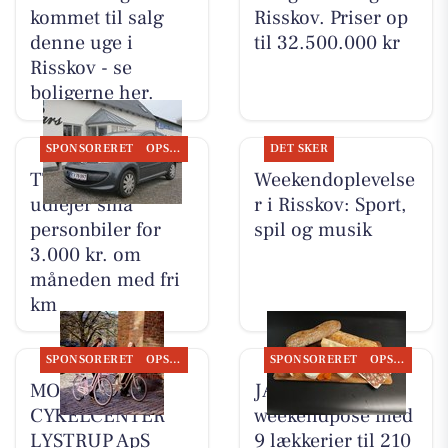
kommet til salg
Risskov. Priser op
denne uge i
til 32.500.000 kr
Risskov - se
boligerne her.
SPONSORERET
OPSLAGSTAVLEN
DET SKER
TT CARS ApS
Weekendoplevelse
udlejer små
r i Risskov: Sport,
personbiler for
spil og musik
3.000 kr. om
måneden med fri
km
SPONSORERET
OPSLAGSTAVLEN
SPONSORERET
OPSLAGSTAVLEN
MOSQUITO
JAMA tilbyder
CYKELCENTER
weekendpose med
LYSTRUP ApS
9 lækkerier til 210