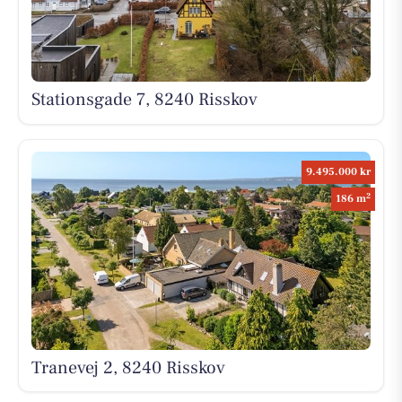
Stationsgade 7, 8240 Risskov
9.495.000 kr
2
186 m
Tranevej 2, 8240 Risskov