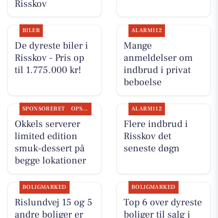
Risskov
BILER
ALARM112
De dyreste biler i
Mange
Risskov - Pris op
anmeldelser om
til 1.775.000 kr!
indbrud i privat
beboelse
SPONSORERET
OPSLAGSTAVLEN
ALARM112
Okkels serverer
Flere indbrud i
limited edition
Risskov det
smuk-dessert på
seneste døgn
begge lokationer
BOLIGMARKED
BOLIGMARKED
Rislundvej 15 og 5
Top 6 over dyreste
andre boliger er
boliger til salg i