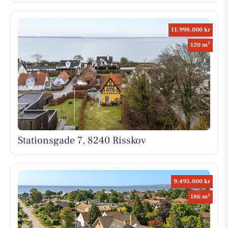
11.998.000 kr
2
120 m
Stationsgade 7, 8240 Risskov
9.495.000 kr
2
186 m