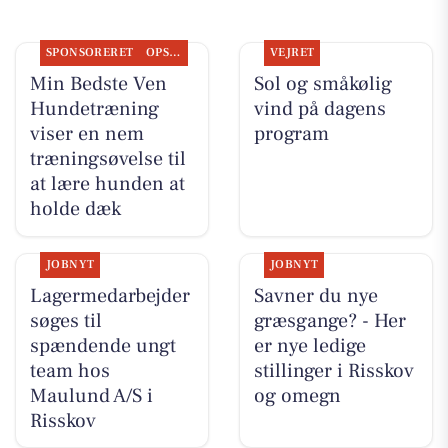
SPONSORERET
OPSLAGSTAVLEN
VEJRET
Min Bedste Ven
Sol og småkølig
Hundetræning
vind på dagens
viser en nem
program
træningsøvelse til
at lære hunden at
holde dæk
JOBNYT
JOBNYT
Lagermedarbejder
Savner du nye
søges til
græsgange? - Her
spændende ungt
er nye ledige
team hos
stillinger i Risskov
Maulund A/S i
og omegn
Risskov