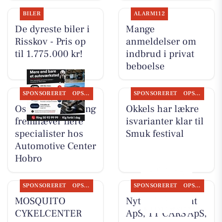
BILER
ALARM112
De dyreste biler i
Mange
Risskov - Pris op
anmeldelser om
til 1.775.000 kr!
indbrud i privat
beboelse
SPONSORERET
OPSLAGSTAVLEN
SPONSORERET
OPSLAGSTAVLEN
Oscar Biludlejning
Okkels har lækre
fremhæver flere
isvarianter klar til
specialister hos
Smuk festival
Automotive Center
Hobro
SPONSORERET
OPSLAGSTAVLEN
SPONSORERET
OPSLAGSTAVLEN
MOSQUITO
Nyt fra Fairpaint
CYKELCENTER
ApS, TT CARS ApS,