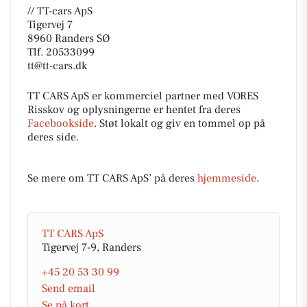
// TT-cars ApS
Tigervej 7
8960 Randers SØ
Tlf. 20533099
tt@tt-cars.dk
TT CARS ApS er kommerciel partner med VORES
Risskov og oplysningerne er hentet fra deres
Facebookside
. Støt lokalt og giv en tommel op på
deres side.
Se mere om TT CARS ApS’ på deres
hjemmeside
.
TT CARS ApS
Tigervej 7-9, Randers
+45 20 53 30 99
Send email
Se på kort