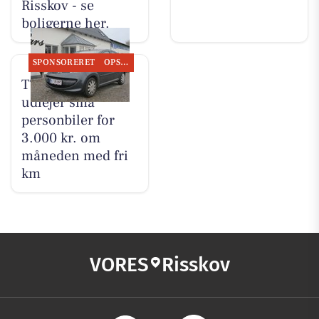
Risskov - se
boligerne her.
SPONSORERET
OPSLAGSTAVLEN
TT CARS ApS
udlejer små
personbiler for
3.000 kr. om
måneden med fri
km
VORES
Risskov