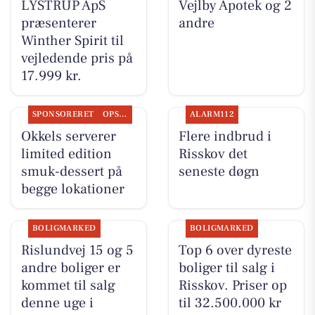
LYSTRUP ApS
Vejlby Apotek og 2
præsenterer
andre
Winther Spirit til
vejledende pris på
17.999 kr.
SPONSORERET
OPSLAGSTAVLEN
ALARM112
Okkels serverer
Flere indbrud i
limited edition
Risskov det
smuk-dessert på
seneste døgn
begge lokationer
BOLIGMARKED
BOLIGMARKED
Rislundvej 15 og 5
Top 6 over dyreste
andre boliger er
boliger til salg i
kommet til salg
Risskov. Priser op
denne uge i
til 32.500.000 kr