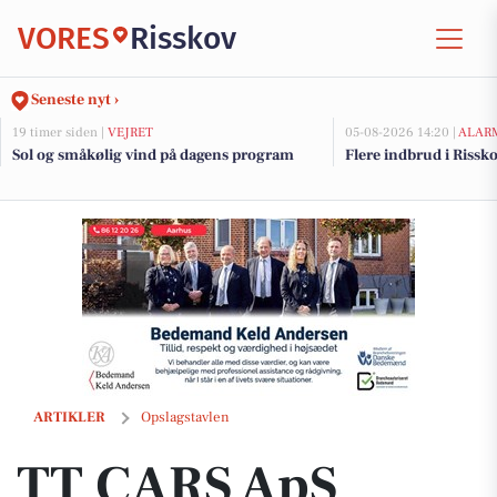
VORES
Risskov
Seneste nyt ›
19 timer siden |
VEJRET
05-08-2026 14:20 |
ALAR
Sol og småkølig vind på dagens program
Flere indbrud i Rissk
TT CARS ApS tilbyder trailerudlejning til forskellige behov
ARTIKLER
Opslagstavlen
TT CARS ApS