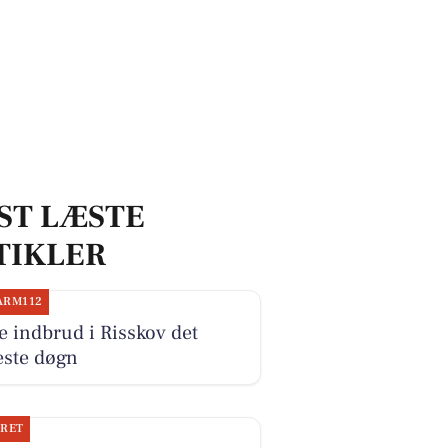
ST LÆSTE
TIKLER
ARM112
e indbrud i Risskov det
este døgn
JRET