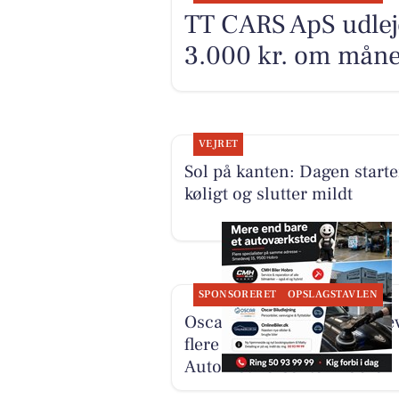
TT CARS ApS udlej
3.000 kr. om mån
VEJRET
Sol på kanten: Dagen starte
køligt og slutter mildt
SPONSORERET
OPSLAGSTAVLEN
Oscar Biludlejning fremhæ
flere specialister hos
Automotive Center Hobro