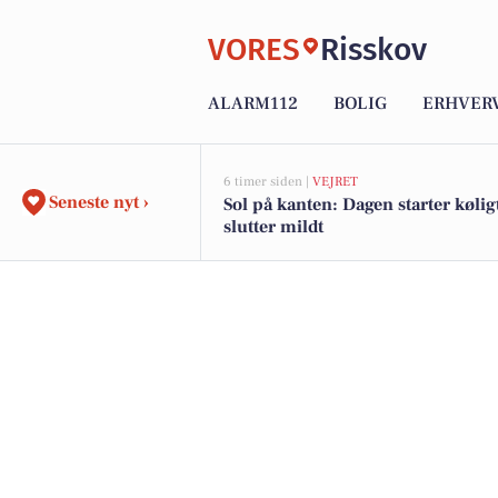
VORES
Risskov
ALARM112
BOLIG
ERHVER
6 timer siden |
VEJRET
Seneste nyt ›
Sol på kanten: Dagen starter kølig
slutter mildt