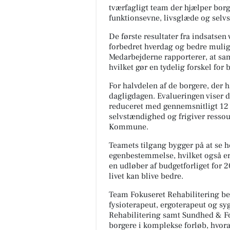
tværfagligt team der hjælper bor
funktionsevne, livsglæde og selv
De første resultater fra indsatsen
forbedret hverdag og bedre muligh
Medarbejderne rapporterer, at sa
hvilket gør en tydelig forskel for 
For halvdelen af de borgere, der h
dagligdagen. Evalueringen viser d
JAMA-OST/MANFRED
reduceret med gennemsnitligt 12 
SCHEDLER
selvstændighed og frigiver ressou
Kommune.
🧀😋 JA TAK – WEEKENDPOSE
FYLDT MED 9 LÆKKERIER 😋
Teamets tilgang bygger på at se 
Denne uges weekendpose er
egenbestemmelse, hvilket også er 
spækket med gode oste, lække
en udløber af budgetforliget for 2
tilbehør og li...
livet kan blive bedre.
Åbn opslaget
Team Fokuseret Rehabilitering b
fysioterapeut, ergoterapeut og syg
Rehabilitering samt Sundhed & Fo
borgere i komplekse forløb, hvoraf