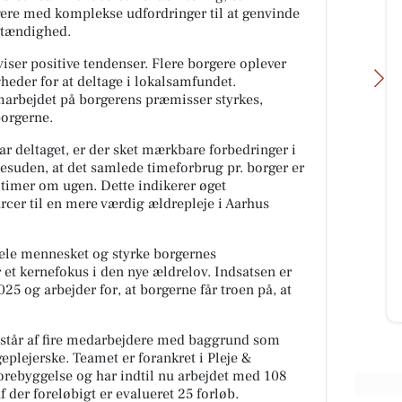
gere med komplekse udfordringer til at genvinde
stændighed.
 viser positive tendenser. Flere borgere oplever
eder for at deltage i lokalsamfundet.
marbejdet på borgerens præmisser styrkes,
borgerne.
ar deltaget, er der sket mærkbare forbedringer i
esuden, at det samlede timeforbrug pr. borger er
Fairpaint ApS
timer om ugen. Dette indikerer øget
FARVEHANDEL I VEJLE - DET
rcer til en mere værdig ældrepleje i Aarhus
BÆREDYGTIGE VALG Leder du
efter et bæredygtigt alternativ
🧀
uden unødvendig kemi? Så er
hele mennesket og styrke borgernes
Fairpaint det...
et kernefokus i den nye ældrelov. Indsatsen er
rt
025 og arbejder for, at borgerne får troen på, at
Åbn opslaget
estår af fire medarbejdere med baggrund som
eplejerske. Teamet er forankret i Pleje &
rebyggelse og har indtil nu arbejdet med 108
 der foreløbigt er evalueret 25 forløb.