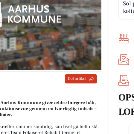
Sol 
køli
Del artikel
OP
i Aarhus Kommune giver ældre borgere håb,
funktionsevne gennem en tværfaglig indsats –
LO
tater.
æfter rammer samtidig, kan livet gå helt i stå.
ret Team Fokuseret Rehabilitering, et