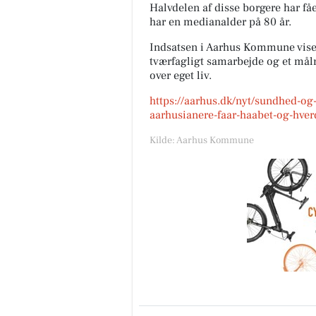
Halvdelen af disse borgere har f
har en medianalder på 80 år.
Indsatsen i Aarhus Kommune viser,
tværfagligt samarbejde og et målr
over eget liv.
https://aarhus.dk/nyt/sundhed-og
aarhusianere-faar-haabet-og-hver
Kilde: Aarhus Kommune