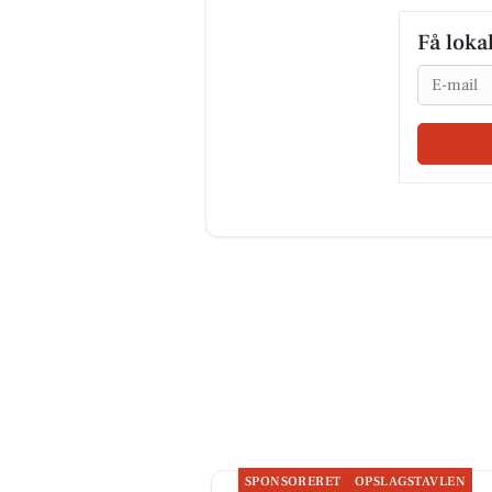
Få loka
Email
SPONSORERET
OPSLAGSTAVLEN