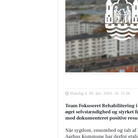
Mandag d. 08. dec. 2025 - kl. 11:26
Team Fokuseret Rehabilitering 
øget selvstændighed og styrket 
med dokumenteret positive resul
Når sygdom, ensomhed og tab af kr
Aarhus Kommune har derfor etable