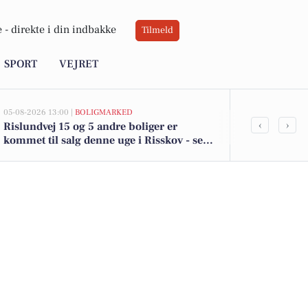
 -
direkte i din indbakke
Tilmeld
SPORT
VEJRET
05-08-2026 13:00 |
BOLIGMARKED
05-08-2026 13:00
‹
›
Rislundvej 15 og 5 andre boliger er
Top 6 over dy
kommet til salg denne uge i Risskov - se
Risskov. Pris
boligerne her.