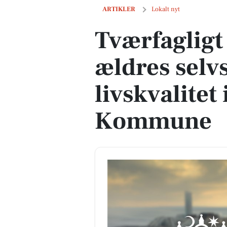
Tværfagligt team styrker ældres selvs
ARTIKLER
Lokalt nyt
Tværfagligt
ældres selv
livskvalitet
Kommune