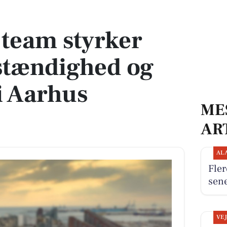
tændighed og livskvalitet i Aarhus Kommune
 team styrker
stændighed og
 i Aarhus
ME
AR
AL
Fler
sen
VE