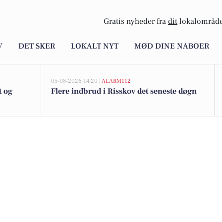
Gratis nyheder fra
dit
lokalområde
V
DET SKER
LOKALT NYT
MØD DINE NABOER
05-08-2026 14:20 |
ALARM112
t og
Flere indbrud i Risskov det seneste døgn