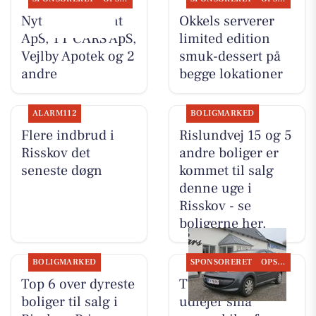
Nyt fra Fairpaint
Okkels serverer
ApS, TT CARS ApS,
limited edition
Vejlby Apotek og 2
smuk-dessert på
andre
begge lokationer
ALARM112
BOLIGMARKED
Flere indbrud i
Rislundvej 15 og 5
Risskov det
andre boliger er
seneste døgn
kommet til salg
denne uge i
Risskov - se
boligerne her.
BOLIGMARKED
SPONSORERET
OPSLAGSTAVLEN
Top 6 over dyreste
TT CARS ApS
boliger til salg i
udlejer små