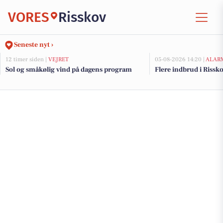
VORES
Risskov
Seneste nyt ›
12 timer siden |
VEJRET
05-08-2026 14:20 |
ALAR
Sol og småkølig vind på dagens program
Flere indbrud i Rissk