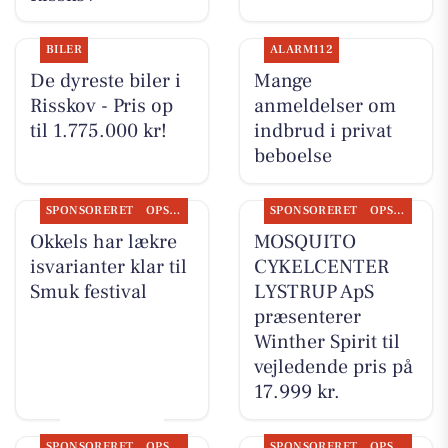
BILER
ALARM112
De dyreste biler i
Mange
Risskov - Pris op
anmeldelser om
til 1.775.000 kr!
indbrud i privat
beboelse
SPONSORERET
OPSLAGSTAVLEN
SPONSORERET
OPSLAGSTAVLEN
Okkels har lækre
MOSQUITO
isvarianter klar til
CYKELCENTER
Smuk festival
LYSTRUP ApS
præsenterer
Winther Spirit til
vejledende pris på
17.999 kr.
SPONSORERET
OPSLAGSTAVLEN
SPONSORERET
OPSLAGSTAVLEN