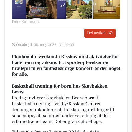
Foto: Kultunaut
.
Del artikel
Onsdag d. 05. aug. 2026 - kl. 09:00
Planlæg din weekend i Risskov med aktiviteter for
både børn og voksne. Fra sportsoplevelser og
brætspil til en fantastisk orgelkoncert, er der noget
for alle.
Basketball træning for børn hos Skovbakken
Bears
Fredag inviterer Skovbakken Bears børn til
basketball træning i Vejlby/Risskov Centret.
Træningen inkluderer alt fra skud og driblinger til
småkampe, alt sammen under vejledning af det
erfarne trænerteam. Det er gratis at deltage.
Tidspunkt: fredag 7. august 2026, kl. 16:30