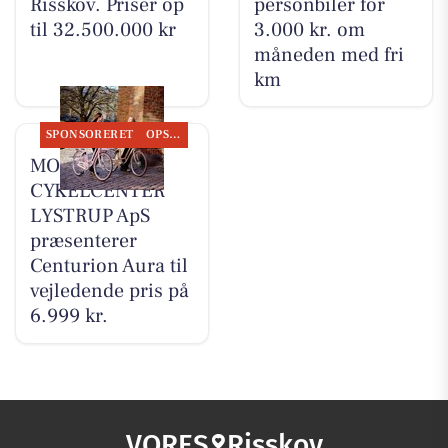
Risskov. Priser op
personbiler for
til 32.500.000 kr
3.000 kr. om
måneden med fri
km
SPONSORERET
OPSLAGSTAVLEN
MOSQUITO
CYKELCENTER
LYSTRUP ApS
præsenterer
Centurion Aura til
vejledende pris på
6.999 kr.
VORES
Risskov