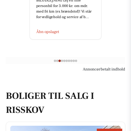
BILUDLEJNING Lej en lille
personbil for 3.000 kr. om mdr.
med fri km (ex brændstof)! Vi står
for vedligehold og service af b...
Åbn opslaget
Annoncørbetalt indhold
BOLIGER TIL SALG I
RISSKOV