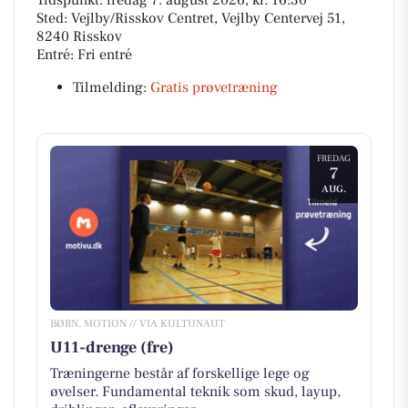
Sted: Vejlby/Risskov Centret, Vejlby Centervej 51,
8240 Risskov
Entré: Fri entré
Tilmelding:
Gratis prøvetræning
FREDAG
7
AUG.
BØRN, MOTION // VIA KULTUNAUT
U11-drenge (fre)
Træningerne består af forskellige lege og
øvelser. Fundamental teknik som skud, layup,