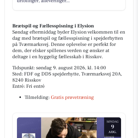
driblinger, afleveringer...
Brætspil og Fællesspisning i Elysion
Søndag eftermiddag byder Elysion velkommen til en
dag med brætspil og fællesspisning i spejderhytten
på Tværmarksvej. Denne oplevelse er perfekt for
dem, der elsker spillenes verden og ønsker at
deltage i en hyggelig fællesskab i Risskov.
Tidspunkt: søndag 9. august 2026, kl. 14:00
Sted: FDF og DDS spejderhytte, Tværmarksvej 20A,
8240 Risskov
Entré: Fri entré
Tilmelding:
Gratis prøvetræning
SØNDAG
9
AUG.