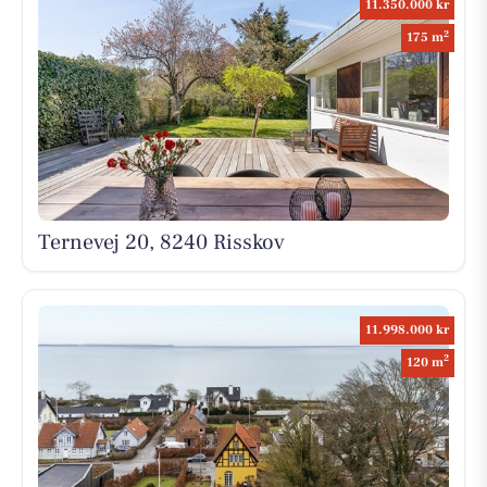
11.350.000 kr
2
175 m
Ternevej 20, 8240 Risskov
11.998.000 kr
2
120 m