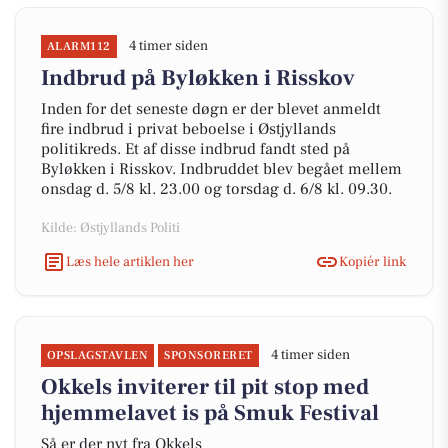
4 timer siden
ALARM112
Indbrud på Byløkken i Risskov
Inden for det seneste døgn er der blevet anmeldt
fire indbrud i privat beboelse i Østjyllands
politikreds. Et af disse indbrud fandt sted på
Byløkken i Risskov. Indbruddet blev begået mellem
onsdag d. 5/8 kl. 23.00 og torsdag d. 6/8 kl. 09.30.
Kilde: Østjyllands Politi
Læs hele artiklen her
Kopiér link
4 timer siden
OPSLAGSTAVLEN
SPONSORERET
Okkels inviterer til pit stop med
hjemmelavet is på Smuk Festival
Så er der nyt fra Okkels