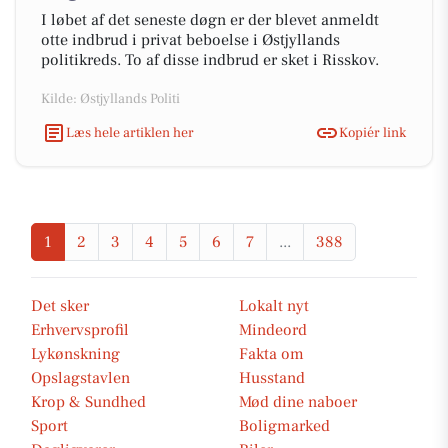
I løbet af det seneste døgn er der blevet anmeldt
otte indbrud i privat beboelse i Østjyllands
politikreds. To af disse indbrud er sket i Risskov.
Kilde: Østjyllands Politi
Læs hele artiklen her
Kopiér link
1
2
3
4
5
6
7
...
388
Det sker
Lokalt nyt
Erhvervsprofil
Mindeord
Lykønskning
Fakta om
Opslagstavlen
Husstand
Krop & Sundhed
Mød dine naboer
Sport
Boligmarked