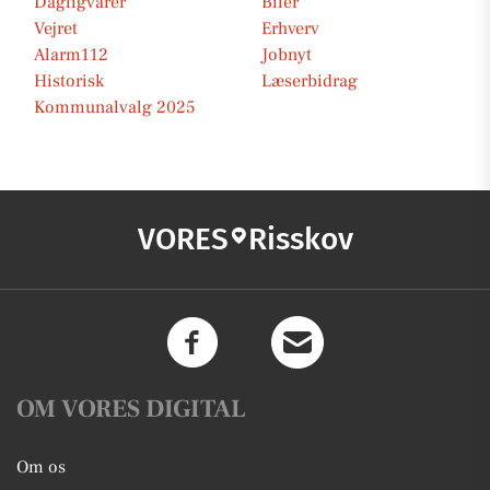
Dagligvarer
Biler
Vejret
Erhverv
Alarm112
Jobnyt
Historisk
Læserbidrag
Kommunalvalg 2025
VORES
Risskov
OM VORES DIGITAL
Om os