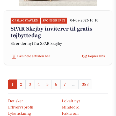
04-08-2026 16:10
OPSLAGSTAVLEN
SPONSORERET
SPAR Skejby inviterer til gratis
tøjbyttedag
Så er der nyt fra SPAR Skejby
Læs hele artiklen her
Kopiér link
1
2
3
4
5
6
7
...
388
Det sker
Lokalt nyt
Erhvervsprofil
Mindeord
Lykønskning
Fakta om