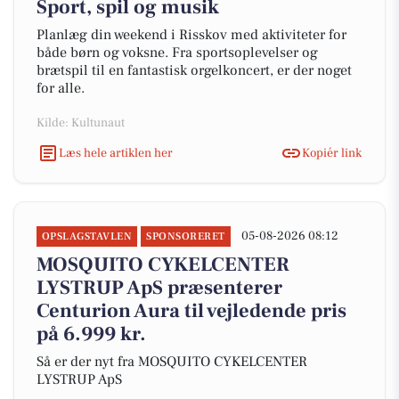
Sport, spil og musik
Planlæg din weekend i Risskov med aktiviteter for
både børn og voksne. Fra sportsoplevelser og
brætspil til en fantastisk orgelkoncert, er der noget
for alle.
Kilde: Kultunaut
Læs hele artiklen her
Kopiér link
05-08-2026 08:12
OPSLAGSTAVLEN
SPONSORERET
MOSQUITO CYKELCENTER
LYSTRUP ApS præsenterer
Centurion Aura til vejledende pris
på 6.999 kr.
Så er der nyt fra MOSQUITO CYKELCENTER
LYSTRUP ApS