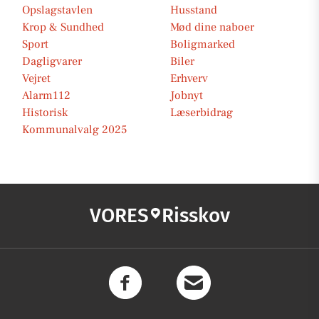
Opslagstavlen
Husstand
Krop & Sundhed
Mød dine naboer
Sport
Boligmarked
Dagligvarer
Biler
Vejret
Erhverv
Alarm112
Jobnyt
Historisk
Læserbidrag
Kommunalvalg 2025
VORES
Risskov