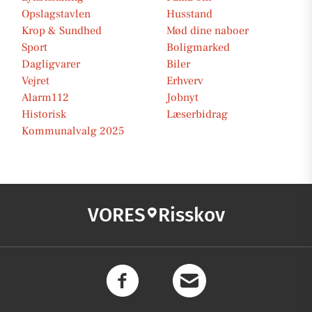
Opslagstavlen
Husstand
Krop & Sundhed
Mød dine naboer
Sport
Boligmarked
Dagligvarer
Biler
Vejret
Erhverv
Alarm112
Jobnyt
Historisk
Læserbidrag
Kommunalvalg 2025
VORES
Risskov