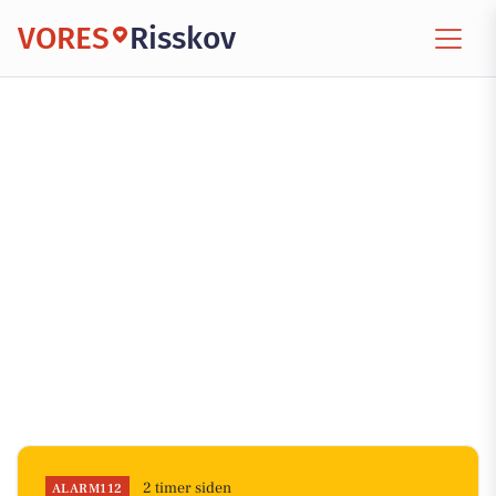
VORES
Risskov
2 timer siden
ALARM112