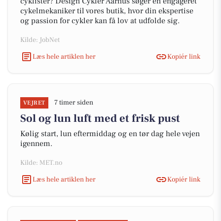
cyklister? Design Cykler Aarhus søger en engageret
cykelmekaniker til vores butik, hvor din ekspertise
og passion for cykler kan få lov at udfolde sig.
Kilde: JobNet
Læs hele artiklen her
Kopiér link
7 timer siden
VEJRET
Sol og lun luft med et frisk pust
Kølig start, lun eftermiddag og en tør dag hele vejen
igennem.
Kilde: MET.no
Læs hele artiklen her
Kopiér link