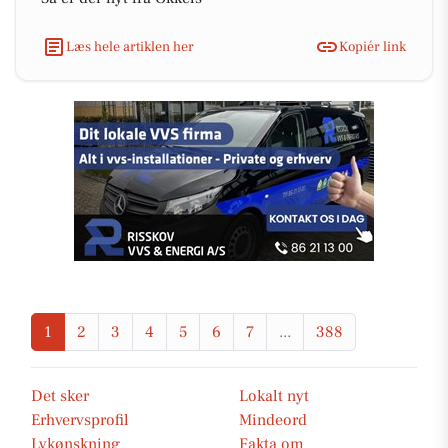
Læs hele artiklen her
Kopiér link
1
2
3
4
5
6
7
...
388
Det sker
Lokalt nyt
Erhvervsprofil
Mindeord
Lykønskning
Fakta om