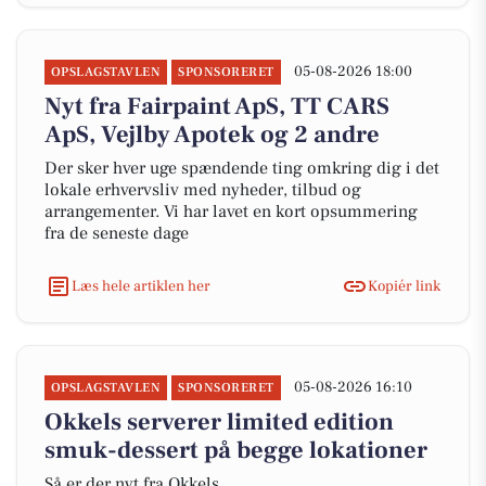
05-08-2026 18:00
OPSLAGSTAVLEN
SPONSORERET
Nyt fra Fairpaint ApS, TT CARS
ApS, Vejlby Apotek og 2 andre
Der sker hver uge spændende ting omkring dig i det
lokale erhvervsliv med nyheder, tilbud og
arrangementer. Vi har lavet en kort opsummering
fra de seneste dage
Læs hele artiklen her
Kopiér link
05-08-2026 16:10
OPSLAGSTAVLEN
SPONSORERET
Okkels serverer limited edition
smuk-dessert på begge lokationer
Så er der nyt fra Okkels