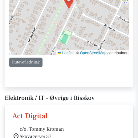
Leaflet
|
©
OpenStreetMap
contributors
Rutevejledning
Elektronik / IT - Øvrige i Risskov
Act Digital
c/o. Tommy Kroman
Skovagervej 37