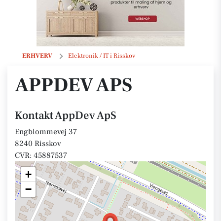
AppDev ApS
ERHVERV
Elektronik / IT i Risskov
APPDEV APS
Kontakt AppDev ApS
Engblommevej 37
8240 Risskov
CVR: 45887537
+
−