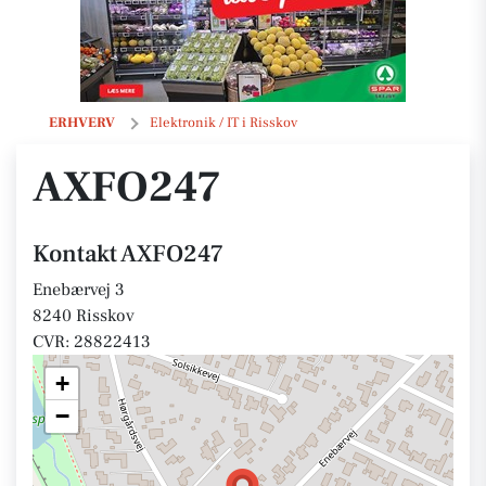
AXFO247
ERHVERV
Elektronik / IT i Risskov
AXFO247
Kontakt AXFO247
Enebærvej 3
8240 Risskov
CVR: 28822413
+
−