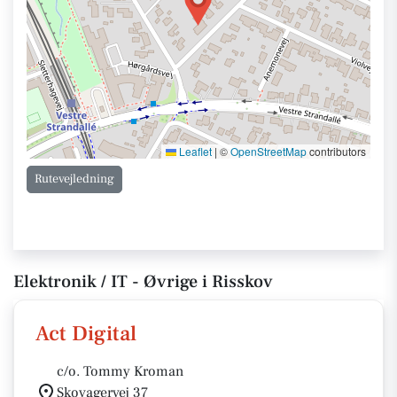
Leaflet
|
©
OpenStreetMap
contributors
Rutevejledning
Elektronik / IT - Øvrige i Risskov
Act Digital
c/o. Tommy Kroman
Skovagervej 37