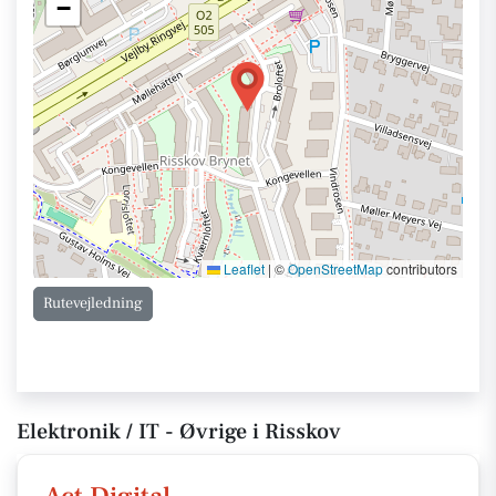
−
Leaflet
|
©
OpenStreetMap
contributors
Rutevejledning
Elektronik / IT - Øvrige i Risskov