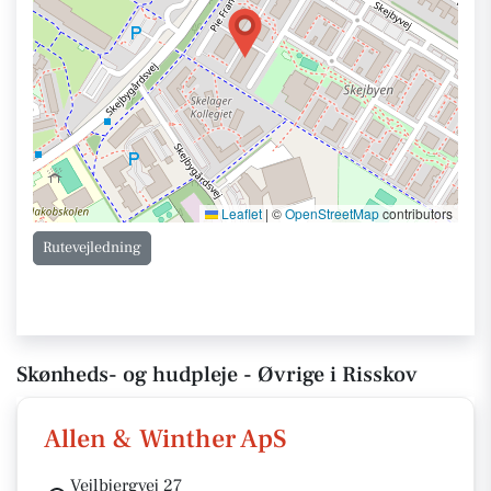
Leaflet
|
©
OpenStreetMap
contributors
Rutevejledning
Skønheds- og hudpleje - Øvrige i Risskov
Allen & Winther ApS
Vejlbjergvej 27