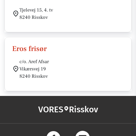
Tjelevej 15, 4. tv
8240 Risskov
Eros frisør
c/o. Aref Afsar
Vikærsvej 19
8240 Risskov
VORES
Risskov