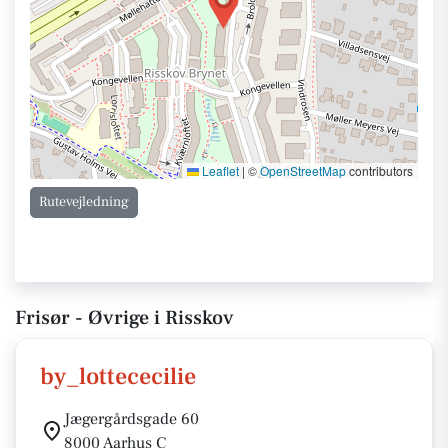
Leaflet
|
©
OpenStreetMap
contributors
Rutevejledning
Frisør - Øvrige i Risskov
by_lottececilie
Jægergårdsgade 60
8000 Aarhus C