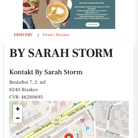
By Sarah Storm
ERHVERV
Frisør i Risskov
BY SARAH STORM
Kontakt By Sarah Storm
Broloftet 7, 2. mf
8240 Risskov
CVR: 46280695
+
−