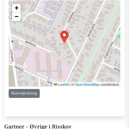
+
−
Leaflet
|
©
OpenStreetMap
contributors
Rutevejledning
Gartner - Øvrige i Risskov