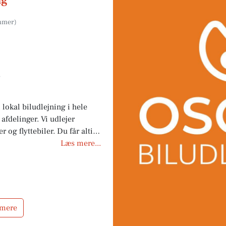
0
 lokal biludlejning i hele
fdelinger. Vi udlejer
 og flyttebiler. Du får altid
askoforsikring, når du lejer
Læs mere...
 udvalg af vores mest
 mere