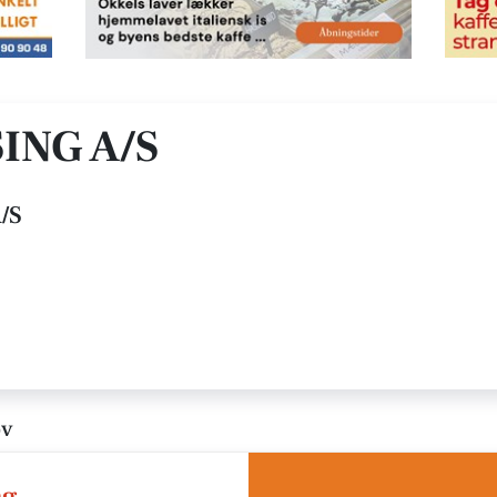
ING A/S
/S
ov
ng