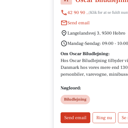
#1
42 90 90 ..
Send email
Langelandsvej 3, 9500 Hobro
Mandag-Søndag: 09:00 - 10:0
Om Oscar Biludlejning:
Hos Oscar Biludlejning tilbyder vi
Danmark hos vores mere end 130 a
personbiler, varevogne, minibusser
100 km. pr. udlejningsdøgn samt k
hos os. Herunder har vi samlet et
Nøgleord:
populære lejebiler
Biludlejning
Send email
Ring nu
Se