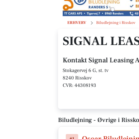
Signal Leasing A/S
ERHVERV
Biludlejning i Risskov
SIGNAL LEAS
Kontakt Signal Leasing A
Stokagervej 6 G, st. tv
8240 Risskov
CVR: 44308193
Biludlejning - Øvrige i Rissk
Oscar Biludlejni