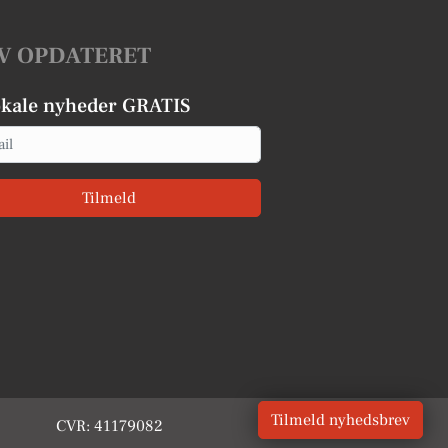
V OPDATERET
okale nyheder GRATIS
Tilmeld
Tilmeld nyhedsbrev
CVR: 41179082