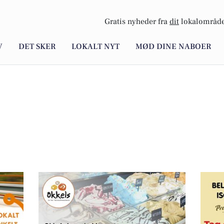
Gratis nyheder fra
dit
lokalområde
V
DET SKER
LOKALT NYT
MØD DINE NABOER