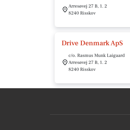
Arresøvej 27 B, 1. 2
8240 Risskov
Drive Denmark ApS
c/o. Rasmus Munk Laigaard
Arresøvej 27 B, 1. 2
8240 Risskov