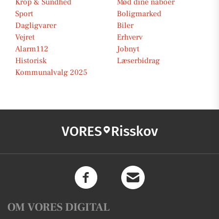
Krop & Sundhed
Mød dine naboer
Sport
Boligmarked
Dagligvarer
Biler
Vejret
Erhverv
Alarm112
Jobnyt
Historisk
Læserbidrag
Kommunalvalg 2025
VORES
Risskov
OM VORES DIGITAL