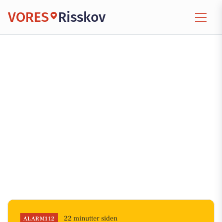
VORES
Risskov
22 minutter siden
ALARM112