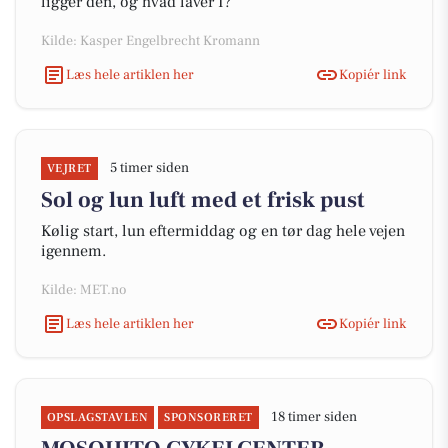
ligger den, og hvad laver I?
Kilde: Kasper Engelbrecht Kromann
Læs hele artiklen her
Kopiér link
5 timer siden
VEJRET
Sol og lun luft med et frisk pust
Kølig start, lun eftermiddag og en tør dag hele vejen
igennem.
Kilde: MET.no
Læs hele artiklen her
Kopiér link
18 timer siden
OPSLAGSTAVLEN
SPONSORERET