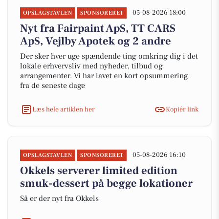
05-08-2026 18:00
OPSLAGSTAVLEN
SPONSORERET
Nyt fra Fairpaint ApS, TT CARS
ApS, Vejlby Apotek og 2 andre
Der sker hver uge spændende ting omkring dig i det
lokale erhvervsliv med nyheder, tilbud og
arrangementer. Vi har lavet en kort opsummering
fra de seneste dage
Læs hele artiklen her
Kopiér link
05-08-2026 16:10
OPSLAGSTAVLEN
SPONSORERET
Okkels serverer limited edition
smuk-dessert på begge lokationer
Så er der nyt fra Okkels