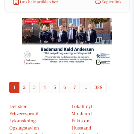
Læs hele artiklen her
Kopiér link
1
2
3
4
5
6
7
...
388
Det sker
Lokalt nyt
Erhvervsprofil
Mindeord
Lykønskning
Fakta om
Opslagstavlen
Husstand