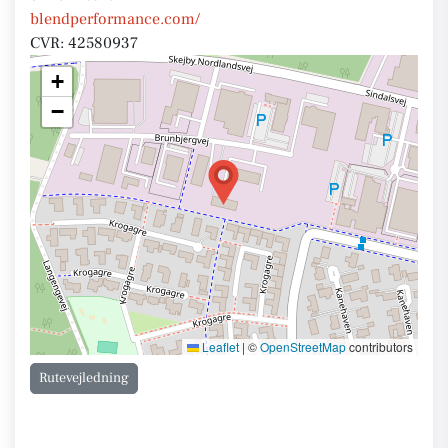
blendperformance.com/
CVR: 42580937
+
−
Leaflet
|
©
OpenStreetMap
contributors
Rutevejledning