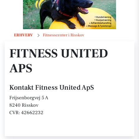
Fitness United ApS
ERHVERV
Fitnesscenter i Risskov
FITNESS UNITED
APS
Kontakt Fitness United ApS
Frijsenborgvej 5 A
8240 Risskov
CVR: 42662232