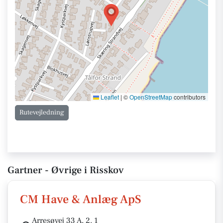
Leaflet
|
©
OpenStreetMap
contributors
Rutevejledning
Gartner - Øvrige i Risskov
CM Have & Anlæg ApS
Arresøvej 33 A, 2. 1