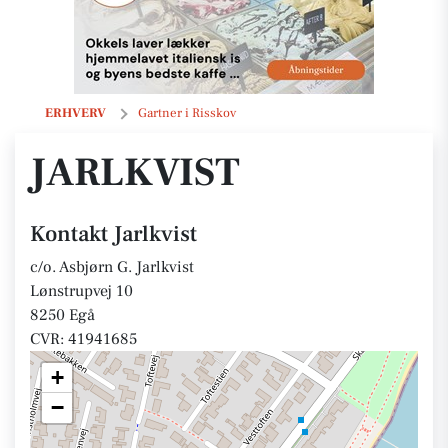
Jarlkvist
ERHVERV
Gartner i Risskov
JARLKVIST
Kontakt Jarlkvist
c/o. Asbjørn G. Jarlkvist
Lønstrupvej 10
8250 Egå
CVR: 41941685
+
−