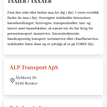
TAXIER / TAXAER
Find den rette
eller bedste taxa f
or dig i [
by
]. I vores overblik
finder du taxa i [
by
].
Oversigten indeholder limousiner,
kørselsordninger, hyrevogne, transportmidler, taxi- og
taxa'er samt taxaselskaber,
så uanset om du har brug for
persontransport, taxaservice, limousinetjeneste,
handicapvenlig transport, turistservice eller chaufførservice,
indeholder listen disse
og er udvalgt af os på VORES [
by
]
.
ALP Transport ApS
Ålykkevej 26
8240 Risskov