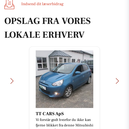
Indsend dit læserbidrag
OPSLAG FRA VORES
LOKALE ERHVERV
TT CARS ApS
Vi forstår godt hvorfor du ikke kan
fjerne blikket fra denne Mitsubishi