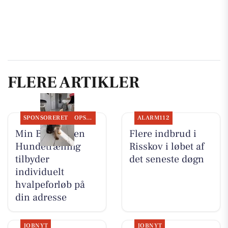
FLERE ARTIKLER
SPONSORERET
OPSLAGSTAVLEN
ALARM112
Min Bedste Ven
Flere indbrud i
Hundetræning
Risskov i løbet af
tilbyder
det seneste døgn
individuelt
hvalpeforløb på
din adresse
JOBNYT
JOBNYT