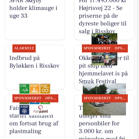
SPAR Skejby
For 17.495.000 kr
holder klimauge i
Højrisvej 22 - Se
uge 33
priserne på de
dyreste boliger til
salg i Risskov
ALARM112
SPONSORERET
OPSLAGSTAVLEN
Indbrud på
Okkels inviterer til
Byløkken i Risskov
pit stop med
hjemmelavet is på
Smuk Festival
SPONSORERET
OPSLAGSTAVLEN
SPONSORERET
OPSLAGSTAVLEN
Fairpaint ApS
TT CARS ApS
starter samtalen
udlejer små
om fortsat brug af
personbiler for
plastmaling
3.000 kr. om