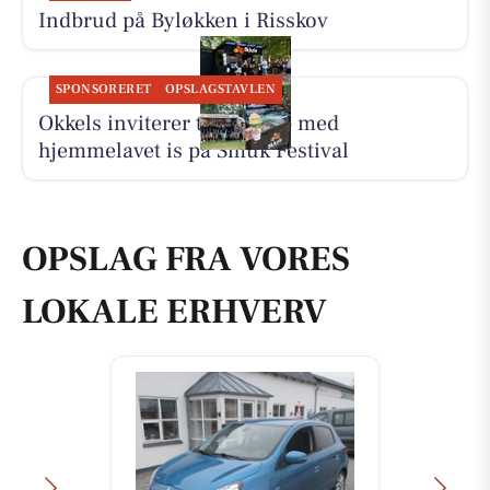
Indbrud på Byløkken i Risskov
SPONSORERET
OPSLAGSTAVLEN
Okkels inviterer til pit stop med
hjemmelavet is på Smuk Festival
OPSLAG FRA VORES
LOKALE ERHVERV