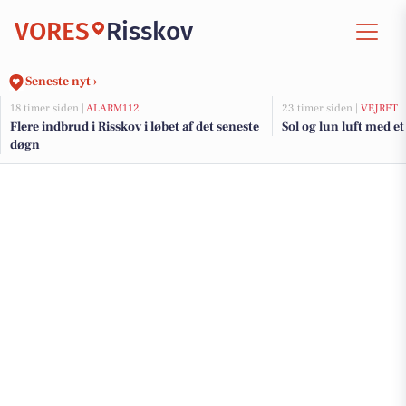
VORES
Risskov
Seneste nyt ›
18 timer siden |
ALARM112
23 timer siden |
VEJRET
Flere indbrud i Risskov i løbet af det seneste
Sol og lun luft med et
døgn