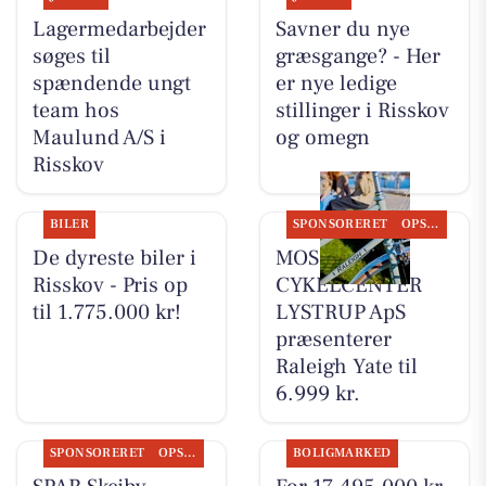
Lagermedarbejder
Savner du nye
søges til
græsgange? - Her
spændende ungt
er nye ledige
team hos
stillinger i Risskov
Maulund A/S i
og omegn
Risskov
BILER
SPONSORERET
OPSLAGSTAVLEN
De dyreste biler i
MOSQUITO
Risskov - Pris op
CYKELCENTER
til 1.775.000 kr!
LYSTRUP ApS
præsenterer
Raleigh Yate til
6.999 kr.
SPONSORERET
OPSLAGSTAVLEN
BOLIGMARKED