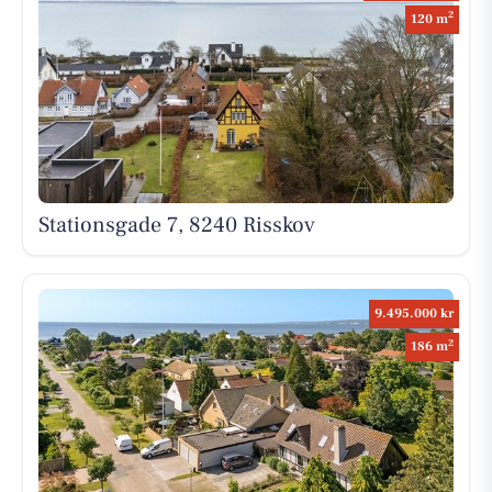
2
120 m
Stationsgade 7, 8240 Risskov
9.495.000 kr
2
186 m