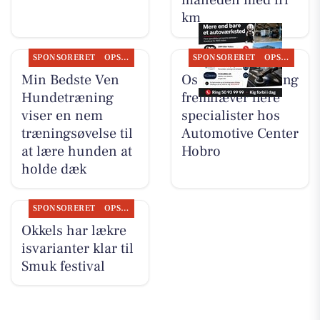
måneden med fri
km
SPONSORERET
OPSLAGSTAVLEN
SPONSORERET
OPSLAGSTAVLEN
Min Bedste Ven
Oscar Biludlejning
Hundetræning
fremhæver flere
viser en nem
specialister hos
træningsøvelse til
Automotive Center
at lære hunden at
Hobro
holde dæk
SPONSORERET
OPSLAGSTAVLEN
Okkels har lækre
isvarianter klar til
Smuk festival