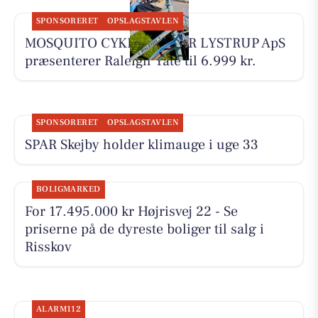
SPONSORERET
OPSLAGSTAVLEN
MOSQUITO CYKELCENTER LYSTRUP ApS
præsenterer Raleigh Yate til 6.999 kr.
SPONSORERET
OPSLAGSTAVLEN
SPAR Skejby holder klimauge i uge 33
BOLIGMARKED
For 17.495.000 kr Højrisvej 22 - Se
priserne på de dyreste boliger til salg i
Risskov
ALARM112