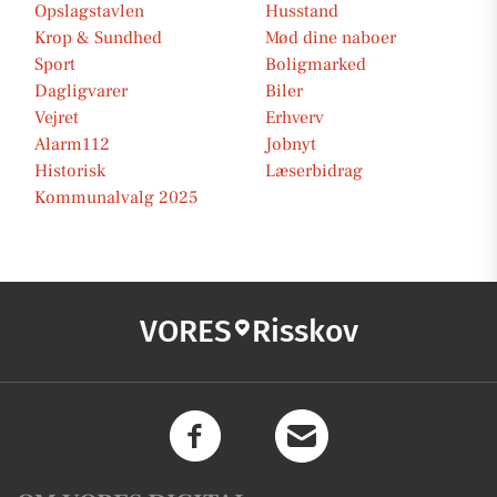
Opslagstavlen
Husstand
Krop & Sundhed
Mød dine naboer
Sport
Boligmarked
Dagligvarer
Biler
Vejret
Erhverv
Alarm112
Jobnyt
Historisk
Læserbidrag
Kommunalvalg 2025
VORES
Risskov