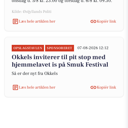
onsdag d. 5/8 kl. 23.00 og torsdag d. 6/8 kl. 09.30.
Kilde: Østjyllands Politi
Læs hele artiklen her
Kopiér link
07-08-2026 12:12
OPSLAGSTAVLEN
SPONSORERET
Okkels inviterer til pit stop med
hjemmelavet is på Smuk Festival
Så er der nyt fra Okkels
Læs hele artiklen her
Kopiér link