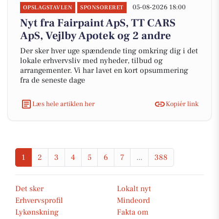
05-08-2026 18:00
OPSLAGSTAVLEN
SPONSORERET
Nyt fra Fairpaint ApS, TT CARS
ApS, Vejlby Apotek og 2 andre
Der sker hver uge spændende ting omkring dig i det
lokale erhvervsliv med nyheder, tilbud og
arrangementer. Vi har lavet en kort opsummering
fra de seneste dage
Læs hele artiklen her
Kopiér link
1
2
3
4
5
6
7
...
388
Det sker
Lokalt nyt
Erhvervsprofil
Mindeord
Lykønskning
Fakta om