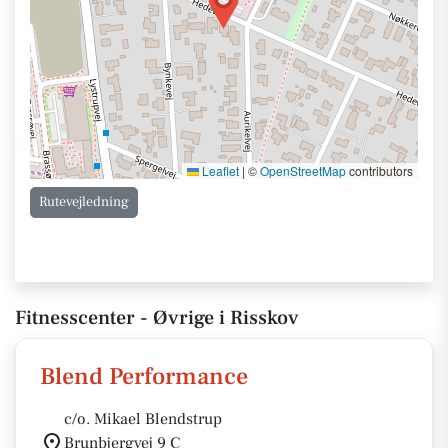
Leaflet
|
©
OpenStreetMap
contributors
Rutevejledning
Fitnesscenter - Øvrige i Risskov
Blend Performance
c/o. Mikael Blendstrup
Brunbjergvej 9 C