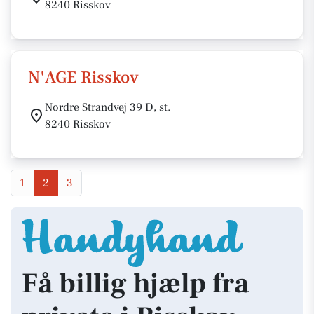
8240 Risskov
N'AGE Risskov
Nordre Strandvej 39 D, st.
8240 Risskov
1
2
3
Få billig hjælp fra