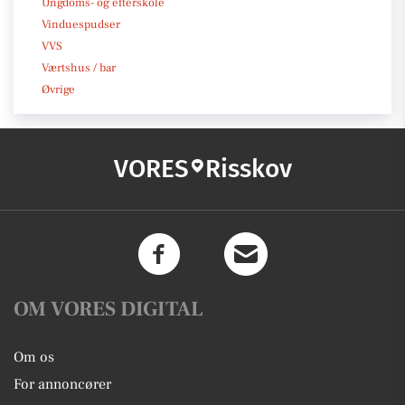
Ungdoms- og efterskole
Vinduespudser
VVS
Værtshus / bar
Øvrige
VORES
Risskov
OM VORES DIGITAL
Om os
For annoncører