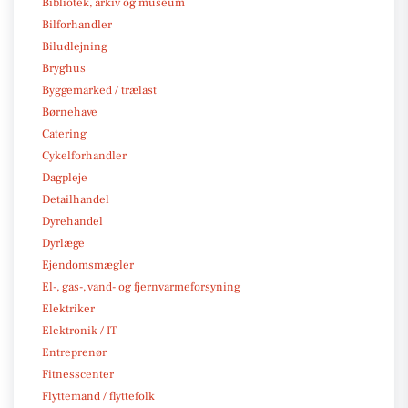
Bibliotek, arkiv og museum
Bilforhandler
Biludlejning
Bryghus
Byggemarked / trælast
Børnehave
Catering
Cykelforhandler
Dagpleje
Detailhandel
Dyrehandel
Dyrlæge
Ejendomsmægler
El-, gas-, vand- og fjernvarmeforsyning
Elektriker
Elektronik / IT
Entreprenør
Fitnesscenter
Flyttemand / flyttefolk