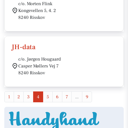
c/o. Morten Flink
Kongevellen 5, 4. 2
8240 Risskov
JH-data
c/o. Jørgen Hougaard
Casper Møllers Vej 7
8240 Risskov
1
2
3
4
5
6
7
...
9