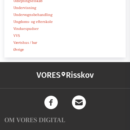
Udlejningselskab
Undervisning
Undervognsbehandling
Ungdoms- og efterskole
Vinduespudser
VVS
Værtshus / bar
Øvrige
VORES
Risskov
OM VORES DIGITAL