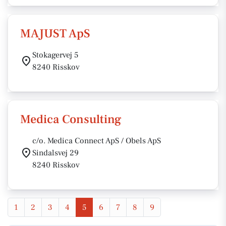
MAJUST ApS
Stokagervej 5
8240 Risskov
Medica Consulting
c/o. Medica Connect ApS / Obels ApS
Sindalsvej 29
8240 Risskov
1
2
3
4
5
6
7
8
9