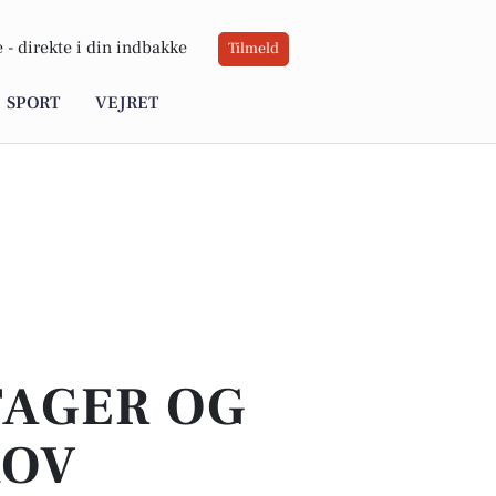
 -
direkte i din indbakke
Tilmeld
SPORT
VEJRET
TAGER OG
KOV