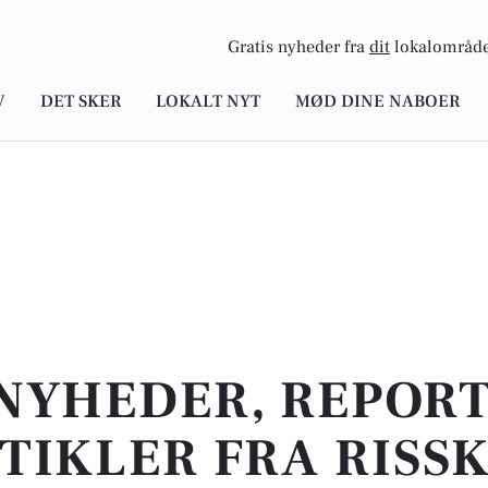
Gratis nyheder fra
dit
lokalområde
V
DET SKER
LOKALT NYT
MØD DINE NABOER
NYHEDER, REPOR
TIKLER FRA RISS