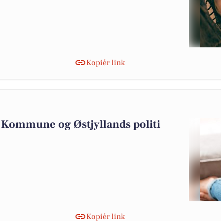
Kopiér link
9
s Kommune og Østjyllands politi
Kopiér link